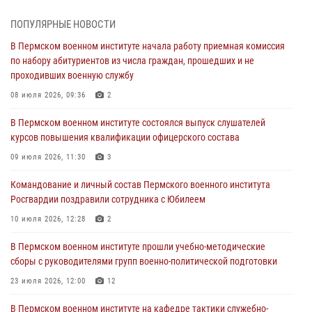
В Пермском военном институте на кафедре тактики служебно-
боевого применения войск национальной гвардии Российской
ПОПУЛЯРНЫЕ НОВОСТИ
Федерации проводится выставка, посвящённая войскам
правопорядка
В Пермском военном институте начала работу приемная комиссия
по набору абитуриентов из числа граждан, прошедших и не
10 июля 2026, 14:30
8
проходивших военную службу
Командование и личный состав Пермского военного института
08 июля 2026, 09:36
2
Росгвардии поздравили сотрудника с Юбилеем
В Пермском военном институте состоялся выпуск слушателей
10 июля 2026, 12:28
2
курсов повышения квалификации офицерского состава
В Пермском военном институте состоялся выпуск слушателей
09 июля 2026, 11:30
3
курсов повышения квалификации офицерского состава
Командование и личный состав Пермского военного института
09 июля 2026, 11:30
3
Росгвардии поздравили сотрудника с Юбилеем
В Пермском военном институте начала работу приемная комиссия
10 июля 2026, 12:28
2
по набору абитуриентов из числа граждан, прошедших и не
проходивших военную службу
В Пермском военном институте прошли учебно-методические
сборы с руководителями групп военно-политической подготовки
08 июля 2026, 09:36
2
23 июля 2026, 12:00
12
Военнослужащие Пермского военного института приняли участие в
чемпионате войск национальной гвардии Российской Федерации по
В Пермском военном институте на кафедре тактики служебно-