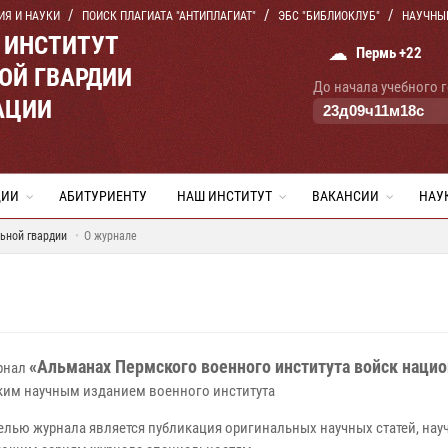
ИЯ И НАУКИ
ПОИСК ПЛАГИАТА "АНТИПЛАГИАТ"
ЭБС "БИБЛИОКЛУБ"
НАУЧНЫ
 ИНСТИТУТ
☁
Пермь +22
ОЙ ГВАРДИИ
До начала учебного 
АЦИИ
23
д
09
ч
11
м
17
с
ЦИИ
АБИТУРИЕНТУ
НАШ ИНСТИТУТ
ВАКАНСИИ
НАУ
ьной гвардии
О журнале
«Альманах Пермского военного института войск наци
рнал
ким научным изданием военного института
лью журнала является публикация оригинальных научных статей, нау