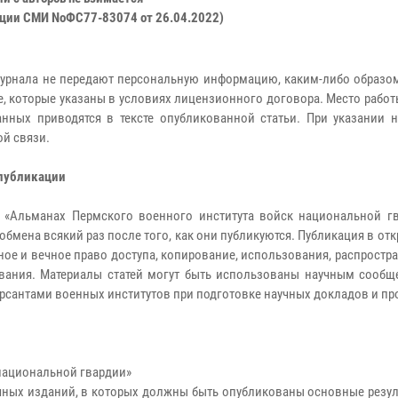
ации СМИ NoФС77-83074 от 26.04.2022)
урнала не передают персональную информацию, каким-либо образом
е, которые указаны в условиях лицензионного договора. Место работ
нных приводятся в тексте опубликованной статьи. При указании н
ой связи.
 публикации
 «Альманах Пермского военного института войск национальной гва
бмена всякий раз после того, как они публикуются. Публикация в отк
ое и вечное право доступа, копирование, использования, распростра
ования. Материалы статей могут быть использованы научным сообщ
урсантами военных институтов при подготовке научных докладов и п
национальной гвардии»
чных изданий, в которых должны быть опубликованы основные резуль