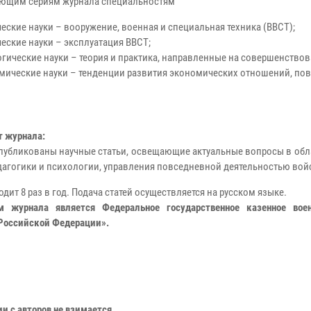
ующим сериям журнала специальностям
ические науки – вооружение, военная и специальная техника (ВВСТ);
ические науки – эксплуатация ВВСТ;
гогические науки – теория и практика, направленные на совершенство
омические науки – тенденции развития экономических отношений, п
т журнала:
публикованы научные статьи, освещающие актуальные вопросы в обла
агогики и психологии, управления повседневной деятельностью вой
дит 8 раз в год. Подача статей осуществляется на русском языке.
м журнала является Федеральное государственное казенное вое
 Российской Федерации».
и с авторов не взимается