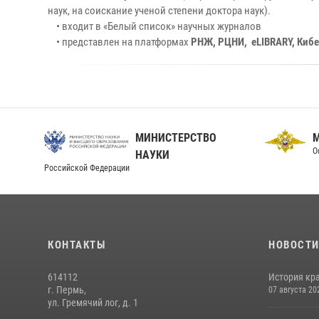
наук, на соискание ученой степени доктора наук).
• входит в «Белый список» научных журналов
• представлен на платформах
РНЖ, РЦНИ, eLIBRARY, Кибе
МИНИСТЕРСТВО
О
НАУКИ
Российской Федерации
КОНТАКТЫ
НОВОСТ
614112
История кра
г. Пермь,
07 августа 20
ул. Гремячий лог, д. 1