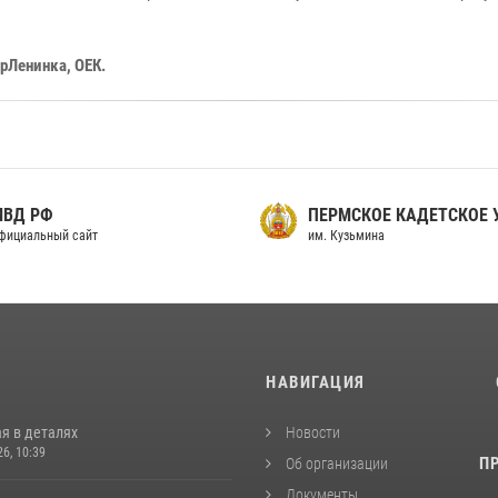
рЛенинка, ОЕК.
МВД РФ
ПЕРМСКОЕ КАДЕТСКОЕ
фициальный сайт
им. Кузьмина
И
НАВИГАЦИЯ
я в деталях
Новости
26, 10:39
П
Об организации
Документы