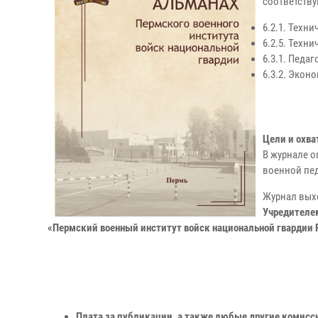
соответств
6.2.1. Техн
6.2.5. Техн
6.3.1. Педа
6.3.2. Экон
Цели и охва
В журнале о
военной пед
Журнал выхо
Учредителе
«Пермский военный институт войск национальной гвардии
Плата за публикации, а также любые другие комисси