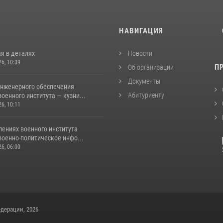
И
НАВИГАЦИЯ
я в деталях
Новости
26, 10:39
П
Об организации
Документы
инженерного обеспечения
Абитуриенту
оенного института — кузни...
26, 10:11
лениях военного института
военно-политическое инфо...
26, 06:00
дерации, 2026