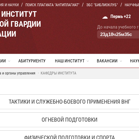
ИЯ И НАУКИ
ПОИСК ПЛАГИАТА "АНТИПЛАГИАТ"
ЭБС "БИБЛИОКЛУБ"
НАУЧНЫ
 ИНСТИТУТ
☁
Пермь +22
ОЙ ГВАРДИИ
До начала учебного 
АЦИИ
23
д
18
ч
25
м
34
с
ЦИИ
АБИТУРИЕНТУ
НАШ ИНСТИТУТ
ВАКАНСИИ
НАУ
а и органы управления
КАФЕДРЫ ИНСТИТУТА
ТАКТИКИ И СЛУЖЕБНО-БОЕВОГО ПРИМЕНЕНИЯ ВНГ
ОГНЕВОЙ ПОДГОТОВКИ
ФИЗИЧЕСКОЙ ПОДГОТОВКИ И СПОРТА