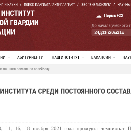
ИЯ И НАУКИ
ПОИСК ПЛАГИАТА "АНТИПЛАГИАТ"
ЭБС "БИБЛИОКЛУБ"
НАУЧНЫ
 ИНСТИТУТ
☁
Пермь +22
ОЙ ГВАРДИИ
До начала учебного 
АЦИИ
24
д
11
ч
20
м
30
с
ЦИИ
АБИТУРИЕНТУ
НАШ ИНСТИТУТ
ВАКАНСИИ
НАУ
стоянного состава по волейболу.
ИНСТИТУТА СРЕДИ ПОСТОЯННОГО СОСТАВ
0, 11, 16, 18 ноября 2021 года проходил чемпионат П