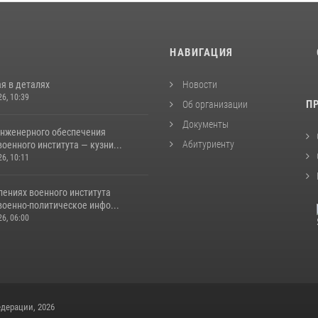
И
НАВИГАЦИЯ
я в деталях
Новости
26, 10:39
П
Об организации
Документы
инженерного обеспечения
Абитуриенту
оенного института — кузни...
26, 10:11
лениях военного института
военно-политическое инфо...
26, 06:00
дерации, 2026