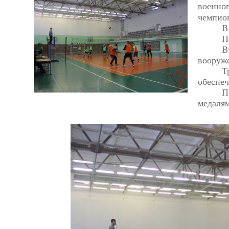
военно
чемпион
В
П
В
вооруж
Т
обеспеч
П
медалям