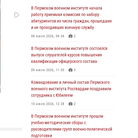
учебно-методические сборы с
В Пермском военном институте начала
руководителями групп военно-политической
работу приемная комиссия по набору
подготовки
абитуриентов из числа граждан, прошедших
и не проходивших военную службу
23 июля 2026, 12:00
12
08 июля 2026, 09:36
2
В Пермском военном институте на кафедре
тактики служебно-боевого применения войск
В Пермском военном институте состоялся
национальной гвардии Российской
выпуск слушателей курсов повышения
Федерации проводится выставка,
квалификации офицерского состава
посвящённая войскам правопорядка
09 июля 2026, 11:30
3
10 июля 2026, 14:30
8
Командование и личный состав Пермского
Командование и личный состав Пермского
военного института Росгвардии поздравили
военного института Росгвардии поздравили
сотрудника с Юбилеем
сотрудника с Юбилеем
10 июля 2026, 12:28
2
10 июля 2026, 12:28
2
В Пермском военном институте прошли
В Пермском военном институте состоялся
учебно-методические сборы с
выпуск слушателей курсов повышения
руководителями групп военно-политической
квалификации офицерского состава
подготовки