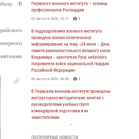
йболу. В
Пермского военного института — кузница
профессионалов Росгвардии
05 августа 2026, 10:11
8
рийского
В подразделениях военного института
проведено военно-политическое
енерного
информирование на тему: «28 июля – День
памяти равноапостольного великого князя
мятными
Владимира – крестителя Руси, небесного
покровителя войск национальной гвардии
Российской Федерации»
03 августа 2026, 06:00
5
В Пермском военном институте проведены
инструкторско-методические занятия с
руководителями учебных групп
командирской подготовки и их
заместителями
24 июля 2026, 12:30
14
ПОПУЛЯРНЫЕ НОВОСТИ
В Пермском военном институте прошли