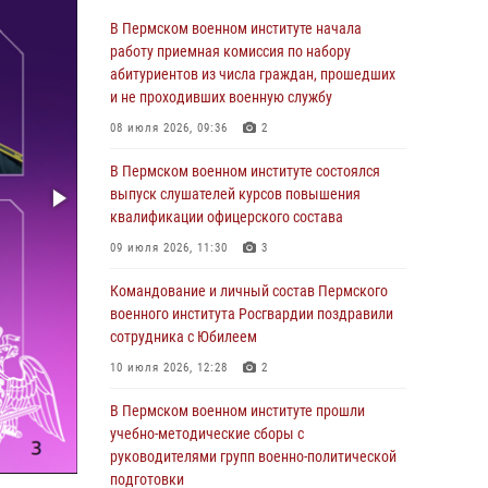
учебно-методические сборы с
В Пермском военном институте начала
руководителями групп военно-политической
работу приемная комиссия по набору
подготовки
абитуриентов из числа граждан, прошедших
и не проходивших военную службу
23 июля 2026, 12:00
12
08 июля 2026, 09:36
2
В Пермском военном институте на кафедре
тактики служебно-боевого применения войск
В Пермском военном институте состоялся
национальной гвардии Российской
выпуск слушателей курсов повышения
Федерации проводится выставка,
квалификации офицерского состава
посвящённая войскам правопорядка
09 июля 2026, 11:30
3
10 июля 2026, 14:30
8
Командование и личный состав Пермского
Командование и личный состав Пермского
военного института Росгвардии поздравили
военного института Росгвардии поздравили
сотрудника с Юбилеем
сотрудника с Юбилеем
10 июля 2026, 12:28
2
10 июля 2026, 12:28
2
В Пермском военном институте прошли
В Пермском военном институте состоялся
учебно-методические сборы с
выпуск слушателей курсов повышения
руководителями групп военно-политической
квалификации офицерского состава
подготовки