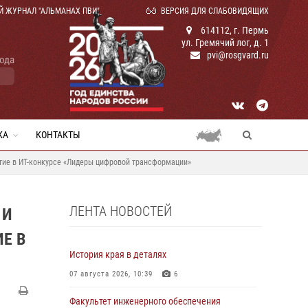
Й ЖУРНАЛ "АЛЬМАНАХ ПВИ"
ВЕРСИЯ ДЛЯ СЛАБОВИДЯЩИХ
614112, г. Пермь
ул. Гремячий лог, д. 1
pvi@rosgvard.ru
года
КА
КОНТАКТЫ
тие в ИТ-конкурсе «Лидеры цифровой трансформации»
ЛЕНТА НОВОСТЕЙ
 И
Е В
История края в деталях
07 августа 2026, 10:39
6
Факультет инженерного обеспечения