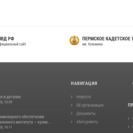
МВД РФ
ПЕРМСКОЕ КАДЕТСКОЕ
фициальный сайт
им. Кузьмина
И
НАВИГАЦИЯ
я в деталях
Новости
26, 10:39
П
Об организации
Документы
инженерного обеспечения
Абитуриенту
оенного института — кузни...
26, 10:11