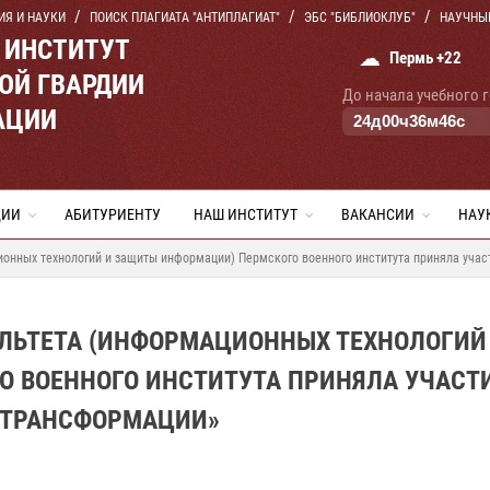
ИЯ И НАУКИ
ПОИСК ПЛАГИАТА "АНТИПЛАГИАТ"
ЭБС "БИБЛИОКЛУБ"
НАУЧНЫ
 ИНСТИТУТ
☁
Пермь +22
ОЙ ГВАРДИИ
До начала учебного 
АЦИИ
24
д
00
ч
36
м
45
с
ЦИИ
АБИТУРИЕНТУ
НАШ ИНСТИТУТ
ВАКАНСИИ
НАУ
онных технологий и защиты информации) Пермского военного института приняла учас
ЛЬТЕТА (ИНФОРМАЦИОННЫХ ТЕХНОЛОГИЙ
 ВОЕННОГО ИНСТИТУТА ПРИНЯЛА УЧАСТИ
 ТРАНСФОРМАЦИИ»