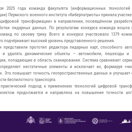
бря 2025 года команда факультета (информационных технологи
ии) Пермского военного института «Киберпатриоты» приняла участие
цифровой трансформации» в направлении, посвящённом разработ
ботки лидарных данных. По результатам конкурса команда вошла 
оманд по своему треку. Всего в конкурсе участвовало 1379 кома
что подчёркивает высокий уровень представленного решения.
и представили прототип редактора лидарных карт, способного авт
ь и удалять динамические объекты — автомобили, пешеходы и
ции, попадающие в область сканирования. Система сравнивает сери
определяет нестатичные элементы и исключает их, формируя «чис
и. Это повышает точность геопространственных данных и улучшает 
асти беспилотного транспорта.
 практический подход к применению технологий цифровой транс
проектом продолжается и направлена на повышение точности ал