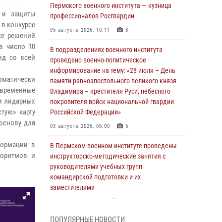
Пермского военного института — кузница
й и защиты
профессионалов Росгвардии
 в конкурсе
05 августа 2026, 10:11
8
ке решений
в число 10
В подразделениях военного института
нд со всей
проведено военно-политическое
информирование на тему: «28 июля – День
оматически
памяти равноапостольного великого князя
 временные
Владимира – крестителя Руси, небесного
и лидарных
покровителя войск национальной гвардии
тую» карту
Российской Федерации»
основу для
03 августа 2026, 06:00
5
формации в
В Пермском военном институте проведены
горитмов и
инструкторско-методические занятия с
руководителями учебных групп
командирской подготовки и их
заместителями
24 июля 2026, 12:30
14
ПОПУЛЯРНЫЕ НОВОСТИ
В Пермском военном институте прошли