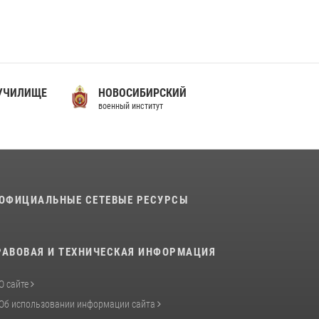
В подразделениях военного института
проведено военно-политическое
информирование на тему: «28 июля – День
памяти равноапостольного великого князя
Владимира – крестителя Руси, небесного
 УЧИЛИЩЕ
НОВОСИБИРСКИЙ
покровителя войск национальной гвардии
военный институт
Российской Федерации»
03 августа 2026, 06:00
5
История края в деталях
07 августа 2026, 10:39
6
ОФИЦИАЛЬНЫЕ СЕТЕВЫЕ РЕСУРСЫ
РАВОВАЯ И ТЕХНИЧЕСКАЯ ИНФОРМАЦИЯ
О сайте
Об использовании информации сайта