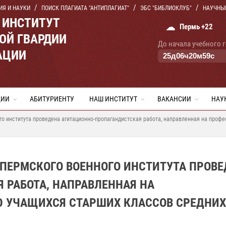
ИЯ И НАУКИ
ПОИСК ПЛАГИАТА "АНТИПЛАГИАТ"
ЭБС "БИБЛИОКЛУБ"
НАУЧНЫ
 ИНСТИТУТ
☁
Пермь +22
ОЙ ГВАРДИИ
До начала учебного 
АЦИИ
25
д
06
ч
20
м
58
с
ЦИИ
АБИТУРИЕНТУ
НАШ ИНСТИТУТ
ВАКАНСИИ
НАУ
го института проведена агитационно-пропагандистская работа, направленная на проф
 ПЕРМСКОГО ВОЕННОГО ИНСТИТУТА ПРОВ
 РАБОТА, НАПРАВЛЕННАЯ НА
 УЧАЩИХСЯ СТАРШИХ КЛАССОВ СРЕДНИХ