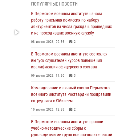
подготовки
ПОПУЛЯРНЫЕ НОВОСТИ
23 июля 2026, 12:00
12
В Пермском военном институте начала
работу приемная комиссия по набору
В Пермском военном институте на кафедре
абитуриентов из числа граждан, прошедших
тактики служебно-боевого применения войск
и не проходивших военную службу
национальной гвардии Российской
08 июля 2026, 09:36
2
Федерации проводится выставка,
посвящённая войскам правопорядка
В Пермском военном институте состоялся
10 июля 2026, 14:30
8
выпуск слушателей курсов повышения
квалификации офицерского состава
Командование и личный состав Пермского
09 июля 2026, 11:30
3
военного института Росгвардии поздравили
сотрудника с Юбилеем
Командование и личный состав Пермского
10 июля 2026, 12:28
2
военного института Росгвардии поздравили
сотрудника с Юбилеем
В Пермском военном институте состоялся
10 июля 2026, 12:28
2
выпуск слушателей курсов повышения
квалификации офицерского состава
В Пермском военном институте прошли
09 июля 2026, 11:30
3
учебно-методические сборы с
руководителями групп военно-политической