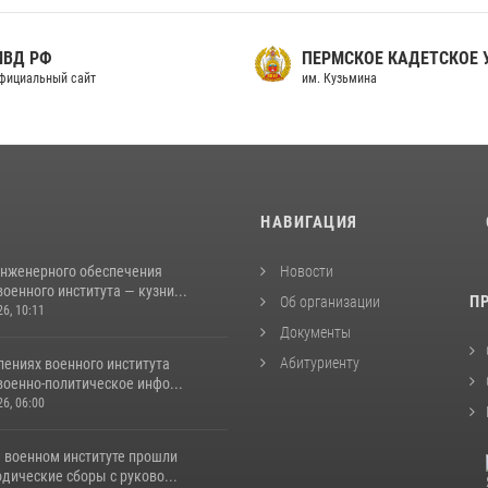
МВД РФ
ПЕРМСКОЕ КАДЕТСКОЕ
фициальный сайт
им. Кузьмина
И
НАВИГАЦИЯ
инженерного обеспечения
Новости
оенного института — кузни...
П
Об организации
26, 10:11
Документы
Абитуриенту
лениях военного института
военно-политическое инфо...
26, 06:00
 военном институте прошли
дические сборы с руково...