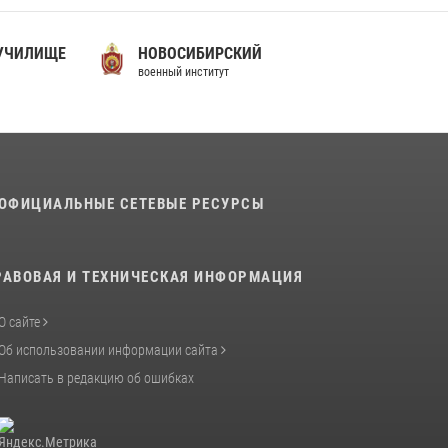
07 июля 2026, 10:30
4
 УЧИЛИЩЕ
НОВОСИБИРСКИЙ
Факультет инженерного обеспечения
военный институт
Пермского военного института — кузница
профессионалов Росгвардии
05 августа 2026, 10:11
8
В подразделениях военного института
проведено военно-политическое
ОФИЦИАЛЬНЫЕ СЕТЕВЫЕ РЕСУРСЫ
информирование на тему: «28 июля – День
памяти равноапостольного великого князя
Владимира – крестителя Руси, небесного
РАВОВАЯ И ТЕХНИЧЕСКАЯ ИНФОРМАЦИЯ
покровителя войск национальной гвардии
Российской Федерации»
О сайте
03 августа 2026, 06:00
5
Об использовании информации сайта
Написать в редакцию об ошибках