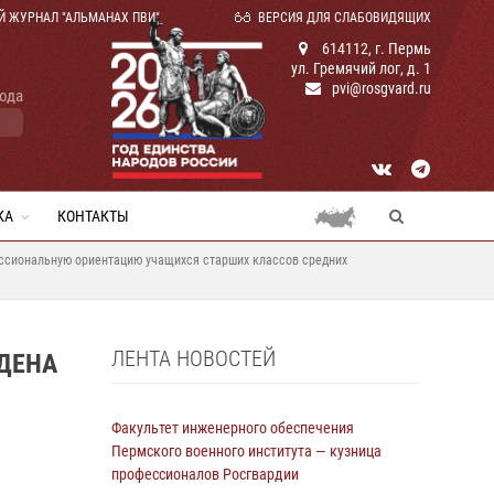
Й ЖУРНАЛ "АЛЬМАНАХ ПВИ"
ВЕРСИЯ ДЛЯ СЛАБОВИДЯЩИХ
614112, г. Пермь
ул. Гремячий лог, д. 1
pvi@rosgvard.ru
года
КА
КОНТАКТЫ
ессиональную ориентацию учащихся старших классов средних
ЛЕНТА НОВОСТЕЙ
ЕДЕНА
Факультет инженерного обеспечения
Пермского военного института — кузница
профессионалов Росгвардии