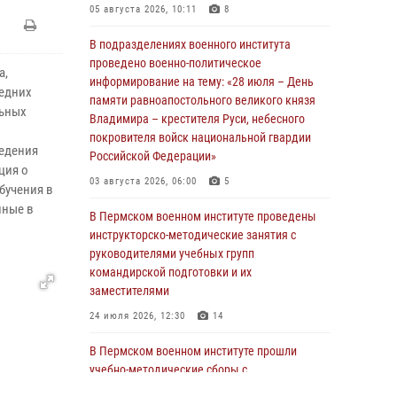
05 августа 2026, 10:11
8
В подразделениях военного института
проведено военно-политическое
а,
информирование на тему: «28 июля – День
редних
памяти равноапостольного великого князя
льных
Владимира – крестителя Руси, небесного
покровителя войск национальной гвардии
едения
Российской Федерации»
ция о
03 августа 2026, 06:00
5
бучения в
нные в
В Пермском военном институте проведены
инструкторско-методические занятия с
руководителями учебных групп
командирской подготовки и их
заместителями
24 июля 2026, 12:30
14
В Пермском военном институте прошли
учебно-методические сборы с
руководителями групп военно-политической