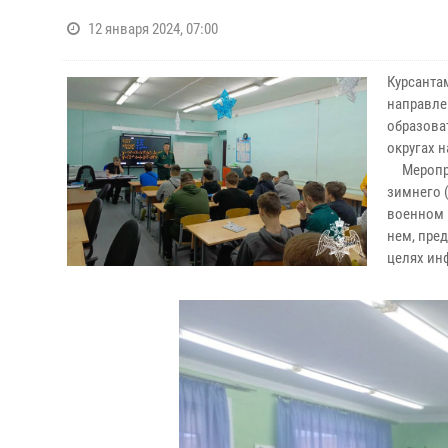
12 января 2024, 07:00
Курсанта
направле
образова
округах 
Мероприя
зимнего 
военном 
нем, пре
целях ин