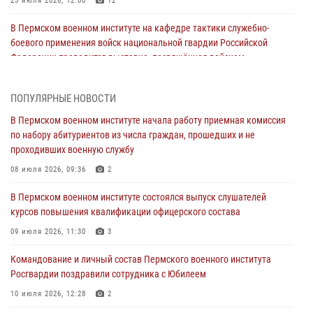
23 июля 2026, 12:00
12
В Пермском военном институте на кафедре тактики служебно-
боевого применения войск национальной гвардии Российской
Федерации проводится выставка, посвящённая войскам
правопорядка
10 июля 2026, 14:30
8
ПОПУЛЯРНЫЕ НОВОСТИ
Командование и личный состав Пермского военного института
В Пермском военном институте начала работу приемная комиссия
Росгвардии поздравили сотрудника с Юбилеем
по набору абитуриентов из числа граждан, прошедших и не
проходивших военную службу
10 июля 2026, 12:28
2
08 июля 2026, 09:36
2
В Пермском военном институте состоялся выпуск слушателей
курсов повышения квалификации офицерского состава
В Пермском военном институте состоялся выпуск слушателей
курсов повышения квалификации офицерского состава
09 июля 2026, 11:30
3
09 июля 2026, 11:30
3
В Пермском военном институте начала работу приемная комиссия
по набору абитуриентов из числа граждан, прошедших и не
Командование и личный состав Пермского военного института
проходивших военную службу
Росгвардии поздравили сотрудника с Юбилеем
08 июля 2026, 09:36
2
10 июля 2026, 12:28
2