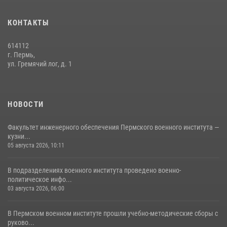
Факультет инженерного обеспечения Пермского военного института
— кузница профессионалов Росгвардии
КОНТАКТЫ
05 августа 2026, 10:11
8
614112
В подразделениях военного института проведено военно-
г. Пермь,
политическое информирование на тему: «28 июля – День памяти
ул. Гремячий лог, д. 1
равноапостольного великого князя Владимира – крестителя Руси,
небесного покровителя войск национальной гвардии Российской
Федерации»
НОВОСТИ
03 августа 2026, 06:00
5
Факультет инженерного обеспечения Пермского военного института —
кузни...
05 августа 2026, 10:11
В подразделениях военного института проведено военно-
политическое инфо...
03 августа 2026, 06:00
В Пермском военном институте прошли учебно-методические сборы с
руково...