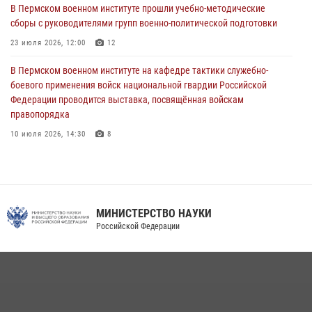
Военнослужащие Пермского военного института приняли участие в
В Пермском военном институте прошли учебно-методические
чемпионате войск национальной гвардии Российской Федерации по
сборы с руководителями групп военно-политической подготовки
боксу
23 июля 2026, 12:00
12
07 июля 2026, 10:30
4
В Пермском военном институте на кафедре тактики служебно-
В Росгвардии определили лучших специалистов продовольственной
боевого применения войск национальной гвардии Российской
службы
Федерации проводится выставка, посвящённая войскам
правопорядка
06 июля 2026, 05:30
4
10 июля 2026, 14:30
8
В Пермском военном институте проведены инструкторско-
методические занятия с руководителями учебных групп
командирской подготовки и их заместителями
24 июля 2026, 12:30
14
МИНИСТЕРСТВО НАУКИ
Российской Федерации
Военнослужащие Пермского военного института приняли участие в
чемпионате войск национальной гвардии Российской Федерации по
боксу
07 июля 2026, 10:30
4