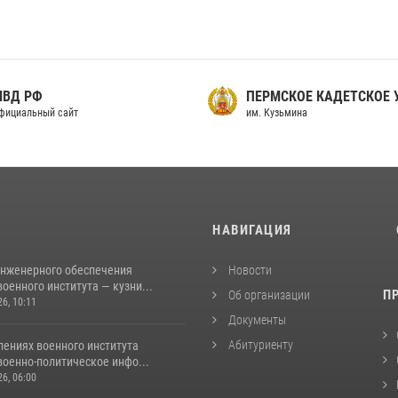
МВД РФ
ПЕРМСКОЕ КАДЕТСКОЕ
фициальный сайт
им. Кузьмина
И
НАВИГАЦИЯ
инженерного обеспечения
Новости
оенного института — кузни...
П
Об организации
26, 10:11
Документы
Абитуриенту
лениях военного института
военно-политическое инфо...
26, 06:00