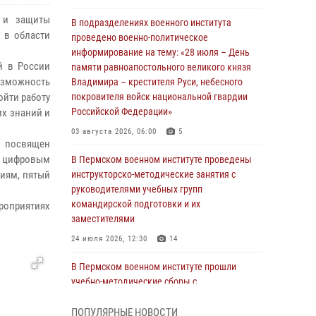
й и защиты
В подразделениях военного института
 в области
проведено военно-политическое
информирование на тему: «28 июля – День
й в России
памяти равноапостольного великого князя
зможность
Владимира – крестителя Руси, небесного
ойти работу
покровителя войск национальной гвардии
Российской Федерации»
х знаний и
03 августа 2026, 06:00
5
к посвящен
— цифровым
В Пермском военном институте проведены
гиям, пятый
инструкторско-методические занятия с
руководителями учебных групп
командирской подготовки и их
роприятиях
заместителями
24 июля 2026, 12:30
14
В Пермском военном институте прошли
учебно-методические сборы с
руководителями групп военно-политической
подготовки
ПОПУЛЯРНЫЕ НОВОСТИ