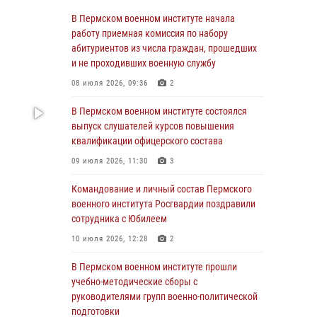
23 июля 2026, 12:00
12
В Пермском военном институте начала
работу приемная комиссия по набору
В Пермском военном институте на кафедре
абитуриентов из числа граждан, прошедших
тактики служебно-боевого применения войск
и не проходивших военную службу
национальной гвардии Российской
08 июля 2026, 09:36
2
Федерации проводится выставка,
посвящённая войскам правопорядка
В Пермском военном институте состоялся
10 июля 2026, 14:30
8
выпуск слушателей курсов повышения
квалификации офицерского состава
Командование и личный состав Пермского
09 июля 2026, 11:30
3
военного института Росгвардии поздравили
сотрудника с Юбилеем
Командование и личный состав Пермского
10 июля 2026, 12:28
2
военного института Росгвардии поздравили
сотрудника с Юбилеем
В Пермском военном институте состоялся
10 июля 2026, 12:28
2
выпуск слушателей курсов повышения
квалификации офицерского состава
В Пермском военном институте прошли
09 июля 2026, 11:30
3
учебно-методические сборы с
руководителями групп военно-политической
В Пермском военном институте начала
подготовки