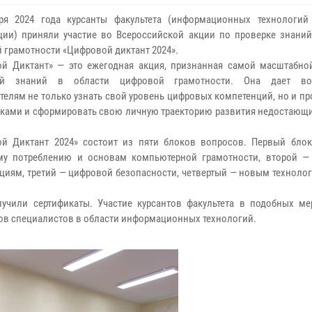
бря 2024 года курсанты факультета (информационных технологи
ии) приняли участие во Всероссийской акции по проверке знаний
 грамотности «Цифровой диктант 2024».
й Диктант» — это ежегодная акция, признанная самой масштабно
ой знаний в области цифровой грамотности. Она дает во
телям не только узнать свой уровень цифровых компетенций, но и пр
ками и сформировать свою личную траекторию развития недостающи
й Диктант 2024» состоит из пяти блоков вопросов. Первый бло
му потреблению и основам компьютерной грамотности, второй 
циям, третий — цифровой безопасности, четвертый — новым техноло
учили сертификаты. Участие курсантов факультета в подобных ме
ков специалистов в области информационных технологий.