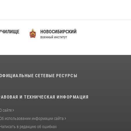
07 июля 2026, 10:30
4
Факультет инженерного обеспечения
Пермского военного института — кузница
профессионалов Росгвардии
 УЧИЛИЩЕ
НОВОСИБИРСКИЙ
05 августа 2026, 10:11
8
военный институт
В подразделениях военного института
проведено военно-политическое
информирование на тему: «28 июля – День
памяти равноапостольного великого князя
Владимира – крестителя Руси, небесного
ОФИЦИАЛЬНЫЕ СЕТЕВЫЕ РЕСУРСЫ
покровителя войск национальной гвардии
Российской Федерации»
03 августа 2026, 06:00
5
РАВОВАЯ И ТЕХНИЧЕСКАЯ ИНФОРМАЦИЯ
О сайте
Об использовании информации сайта
Написать в редакцию об ошибках