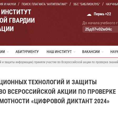
ИЯ И НАУКИ
ПОИСК ПЛАГИАТА "АНТИПЛАГИАТ"
ЭБС "БИБЛИОКЛУБ"
НАУЧНЫ
 ИНСТИТУТ
☁
Пермь +22
ОЙ ГВАРДИИ
До начала учебного 
АЦИИ
25
д
07
ч
02
м
03
с
ЦИИ
АБИТУРИЕНТУ
НАШ ИНСТИТУТ
ВАКАНСИИ
НАУ
 и защиты информации) приняли участие во Всероссийской акции по проверке знаний
ЦИОННЫХ ТЕХНОЛОГИЙ И ЗАЩИТЫ
ВО ВСЕРОССИЙСКОЙ АКЦИИ ПО ПРОВЕРКЕ
МОТНОСТИ «ЦИФРОВОЙ ДИКТАНТ 2024»