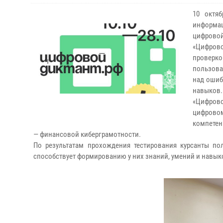
10 октя
информац
цифровой
«Цифрово
проверк
пользова
над ошиб
навыков.
«Цифрово
цифрово
компетен
— финансовой киберграмотности.
По результатам прохождения тестирования курсанты пол
способствует формированию у них знаний, умений и навы