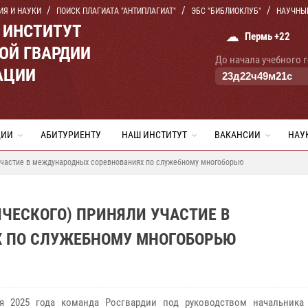
ИЯ И НАУКИ
ПОИСК ПЛАГИАТА "АНТИПЛАГИАТ"
ЭБС "БИБЛИОКЛУБ"
НАУЧНЫ
 ИНСТИТУТ
☁
Пермь +22
ОЙ ГВАРДИИ
До начала учебного 
АЦИИ
23
д
22
ч
49
м
20
с
ЦИИ
АБИТУРИЕНТУ
НАШ ИНСТИТУТ
ВАКАНСИИ
НАУ
 участие в международных соревнованиях по служебному многоборью
ЧЕСКОГО) ПРИНЯЛИ УЧАСТИЕ В
 ПО СЛУЖЕБНОМУ МНОГОБОРЬЮ
я 2025 года команда Росгвардии под руководством начальника 