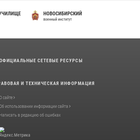
В подразделениях военного института
 УЧИЛИЩЕ
НОВОСИБИРСКИЙ
проведено военно-политическое
военный институт
информирование на тему: «28 июля – День
памяти равноапостольного великого князя
Владимира – крестителя Руси, небесного
покровителя войск национальной гвардии
Российской Федерации»
03 августа 2026, 06:00
5
ОФИЦИАЛЬНЫЕ СЕТЕВЫЕ РЕСУРСЫ
История края в деталях
07 августа 2026, 10:39
6
РАВОВАЯ И ТЕХНИЧЕСКАЯ ИНФОРМАЦИЯ
О сайте
Об использовании информации сайта
Написать в редакцию об ошибках