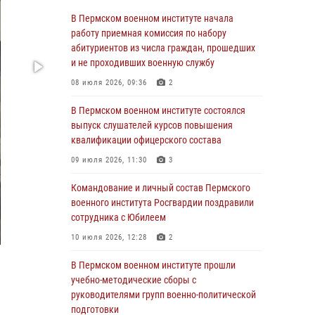
учебно-методические сборы с
В Пермском военном институте начала
руководителями групп военно-политической
работу приемная комиссия по набору
подготовки
абитуриентов из числа граждан, прошедших
и не проходивших военную службу
23 июля 2026, 12:00
12
08 июля 2026, 09:36
2
В Пермском военном институте на кафедре
тактики служебно-боевого применения войск
В Пермском военном институте состоялся
национальной гвардии Российской
выпуск слушателей курсов повышения
Федерации проводится выставка,
квалификации офицерского состава
посвящённая войскам правопорядка
09 июля 2026, 11:30
3
10 июля 2026, 14:30
8
Командование и личный состав Пермского
Командование и личный состав Пермского
военного института Росгвардии поздравили
военного института Росгвардии поздравили
сотрудника с Юбилеем
сотрудника с Юбилеем
10 июля 2026, 12:28
2
10 июля 2026, 12:28
2
В Пермском военном институте прошли
В Пермском военном институте состоялся
учебно-методические сборы с
выпуск слушателей курсов повышения
руководителями групп военно-политической
квалификации офицерского состава
подготовки