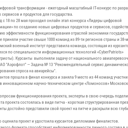
ифровой трансформации - ежегодный масштабный IT-конкурс по разра
 сервисов и продуктов для государства.
 с 18 по 28 мая проходил онлайн этап конкурса «Лидеры цифровой
мации» по созданию новых цифровых продуктов и сервисов, содейс
ю эффективности функционирования отраслей экономики государст
е приняли участие свыше 1000 команд из 89-ти регионов страны и 38-
рмский военный институт представила команда, состоящая из курсант
хся по специальности информационных технологий «CyberPatriots»
триоты). Курсанты выполняли задачу от национального авиаперевоз
ПАО "Аэрофлот" — Задача № 13 "Рекомендательный сервис динамическ
рования спроса на авиарейсы".
нтов прошла в финал конкурса и заняла 9 место из 44 команд участн
ме в инновационном научно-техническом центре «Ломоносов» Московс
вопросам функционирования проекта, эксперты в свою очередь подел
 проекта состоялась в виде питча - короткая структурированная пре
нты достойно представили свой проект на питче и раскрыли всю глуб
 оценила проект и удостоила курсантов дипломами финалистов.
такого формата способствует информированности личного состава в