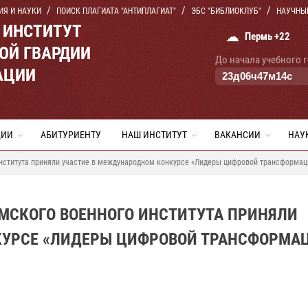
ИЯ И НАУКИ
ПОИСК ПЛАГИАТА "АНТИПЛАГИАТ"
ЭБС "БИБЛИОКЛУБ"
НАУЧНЫ
 ИНСТИТУТ
☁
Пермь +22
ОЙ ГВАРДИИ
До начала учебного 
АЦИИ
23
д
06
ч
47
м
13
с
ЦИИ
АБИТУРИЕНТУ
НАШ ИНСТИТУТ
ВАКАНСИИ
НАУ
института приняли участие в международном конкурсе «Лидеры цифровой трансформац
МСКОГО ВОЕННОГО ИНСТИТУТА ПРИНЯЛИ
КУРСЕ «ЛИДЕРЫ ЦИФРОВОЙ ТРАНСФОРМА