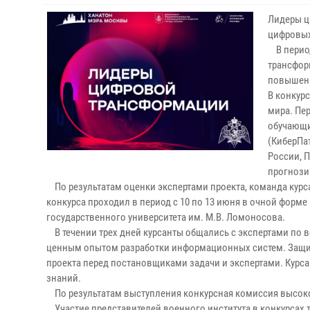
Лидеры ц
цифровых
В период
трансфор
повышени
В конкурс
мира. Пе
обучающи
(КиберПа
России, 
прогнози
По результатам оценки экспертами проекта, команда курса
конкурса проходил в период с 10 по 13 июня в очной фор
государственного университета им. М.В. Ломоносова.
В течении трех дней курсанты общались с экспертами по 
ценным опытом разработки информационных систем. Защита
проекта перед постановщиками задачи и экспертами. Курса
знаний.
По результатам выступления конкурсная комиссия высоко
Участие представителей военного института в конкурсах 