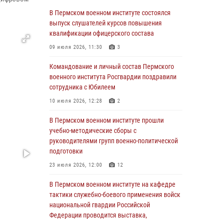
учебно-методические сборы с
В Пермском военном институте состоялся
руководителями групп военно-политической
выпуск слушателей курсов повышения
подготовки
квалификации офицерского состава
23 июля 2026, 12:00
12
09 июля 2026, 11:30
3
В Пермском военном институте на кафедре
Командование и личный состав Пермского
тактики служебно-боевого применения войск
военного института Росгвардии поздравили
национальной гвардии Российской
сотрудника с Юбилеем
Федерации проводится выставка,
10 июля 2026, 12:28
2
посвящённая войскам правопорядка
10 июля 2026, 14:30
8
В Пермском военном институте прошли
учебно-методические сборы с
Командование и личный состав Пермского
руководителями групп военно-политической
военного института Росгвардии поздравили
подготовки
сотрудника с Юбилеем
23 июля 2026, 12:00
12
10 июля 2026, 12:28
2
В Пермском военном институте на кафедре
В Пермском военном институте состоялся
тактики служебно-боевого применения войск
выпуск слушателей курсов повышения
национальной гвардии Российской
квалификации офицерского состава
Федерации проводится выставка,