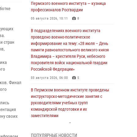
Пермского военного института — кузница
ботке
профессионалов Росгвардии
05 августа 2026, 10:11
8
твующих
В подразделениях военного института
ва.
проведено военно-политическое
ми стран
информирование на тему: «28 июля – День
ов,
памяти равноапостольного великого князя
Владимира – крестителя Руси, небесного
чика
покровителя войск национальной гвардии
ого
Российской Федерации»
03 августа 2026, 06:00
5
иков. Финал
кого
В Пермском военном институте проведены
инструкторско-методические занятия с
ились
руководителями учебных групп
зентация
командирской подготовки и их
заместителями
ину своих
24 июля 2026, 12:30
14
ПОПУЛЯРНЫЕ НОВОСТИ
 цифровом
В Пермском военном институте прошли