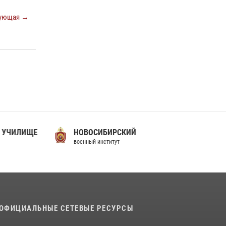
покровителя войск национальной гвардии
Российской Федерации»
ующая →
03 августа 2026, 06:00
5
История края в деталях
07 августа 2026, 10:39
6
 УЧИЛИЩЕ
НОВОСИБИРСКИЙ
военный институт
ОФИЦИАЛЬНЫЕ СЕТЕВЫЕ РЕСУРСЫ