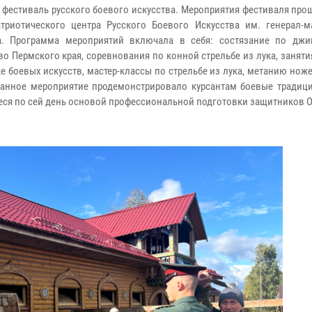
 фестиваль русского боевого искусства. Мероприятия фестиваля про
атриотического центра Русского Боевого Искусства им. генерал-м
а. Программа мероприятий включала в себя: состязание по джи
во Пермского края, соревнования по конной стрельбе из лука, заняти
ке боевых искусств, мастер-классы по стрельбе из лука, метанию нож
Данное мероприятие продемонстрировало курсантам боевые традици
ся по сей день основой профессиональной подготовки защитников О