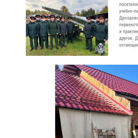
посетили
учебно-п
Дроздов
первенст
и практи
другое. 
остающие