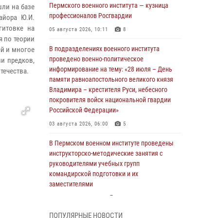
Пермского военного института — кузница
шли на базе
профессионалов Росгвардии
айора Ю.И.
гитовке на
05 августа 2026, 10:11
8
я по теории
В подразделениях военного института
ей и многое
проведено военно-политическое
и предков,
информирование на тему: «28 июля – День
течества.
памяти равноапостольного великого князя
Владимира – крестителя Руси, небесного
покровителя войск национальной гвардии
Российской Федерации»
03 августа 2026, 06:00
5
В Пермском военном институте проведены
инструкторско-методические занятия с
руководителями учебных групп
командирской подготовки и их
заместителями
24 июля 2026, 12:30
14
ПОПУЛЯРНЫЕ НОВОСТИ
В Пермском военном институте прошли