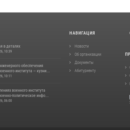
И
НАВИГАЦИЯ
я в деталях
Новости
26, 10:39
П
Об организации
Документы
инженерного обеспечения
Абитуриенту
оенного института — кузни...
26, 10:11
лениях военного института
военно-политическое инфо...
26, 06:00