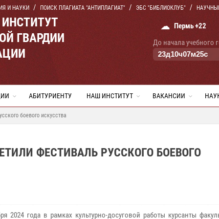
ИЯ И НАУКИ
ПОИСК ПЛАГИАТА "АНТИПЛАГИАТ"
ЭБС "БИБЛИОКЛУБ"
НАУЧНЫ
 ИНСТИТУТ
☁
Пермь +22
ОЙ ГВАРДИИ
До начала учебного 
АЦИИ
23
д
10
ч
07
м
24
с
ЦИИ
АБИТУРИЕНТУ
НАШ ИНСТИТУТ
ВАКАНСИИ
НАУ
усского боевого искусства
ЕТИЛИ ФЕСТИВАЛЬ РУССКОГО БОЕВОГО
бря 2024 года в рамках культурно-досуговой работы курсанты факул