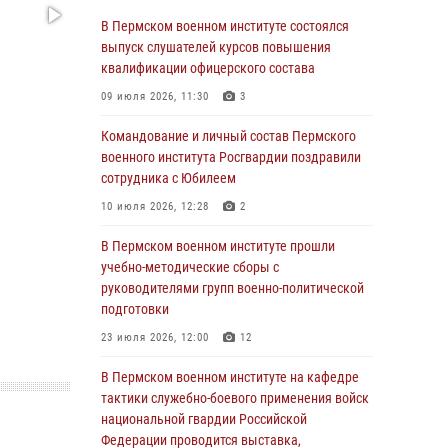
учебно-методические сборы с
В Пермском военном институте состоялся
руководителями групп военно-политической
выпуск слушателей курсов повышения
подготовки
квалификации офицерского состава
23 июля 2026, 12:00
12
09 июля 2026, 11:30
3
В Пермском военном институте на кафедре
Командование и личный состав Пермского
тактики служебно-боевого применения войск
военного института Росгвардии поздравили
национальной гвардии Российской
сотрудника с Юбилеем
Федерации проводится выставка,
10 июля 2026, 12:28
2
посвящённая войскам правопорядка
10 июля 2026, 14:30
8
В Пермском военном институте прошли
учебно-методические сборы с
Командование и личный состав Пермского
руководителями групп военно-политической
военного института Росгвардии поздравили
подготовки
сотрудника с Юбилеем
23 июля 2026, 12:00
12
10 июля 2026, 12:28
2
В Пермском военном институте на кафедре
В Пермском военном институте состоялся
тактики служебно-боевого применения войск
выпуск слушателей курсов повышения
национальной гвардии Российской
квалификации офицерского состава
Федерации проводится выставка,