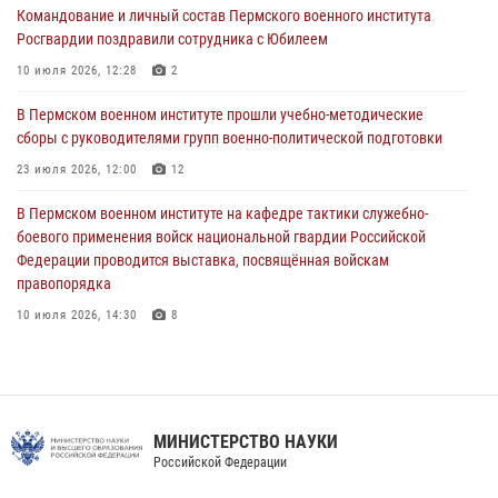
Командование и личный состав Пермского военного института
09 июля 2026, 11:30
3
Росгвардии поздравили сотрудника с Юбилеем
В Пермском военном институте начала работу приемная комиссия
10 июля 2026, 12:28
2
по набору абитуриентов из числа граждан, прошедших и не
проходивших военную службу
В Пермском военном институте прошли учебно-методические
сборы с руководителями групп военно-политической подготовки
08 июля 2026, 09:36
2
23 июля 2026, 12:00
12
Военнослужащие Пермского военного института приняли участие в
чемпионате войск национальной гвардии Российской Федерации по
В Пермском военном институте на кафедре тактики служебно-
боксу
боевого применения войск национальной гвардии Российской
Федерации проводится выставка, посвящённая войскам
07 июля 2026, 10:30
4
правопорядка
10 июля 2026, 14:30
8
В Пермском военном институте проведены инструкторско-
методические занятия с руководителями учебных групп
командирской подготовки и их заместителями
24 июля 2026, 12:30
14
МИНИСТЕРСТВО НАУКИ
Российской Федерации
Факультет инженерного обеспечения Пермского военного института