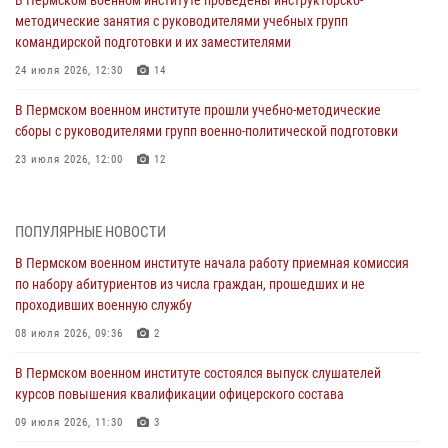
В Пермском военном институте проведены инструкторско-
методические занятия с руководителями учебных групп
командирской подготовки и их заместителями
24 июля 2026, 12:30
14
В Пермском военном институте прошли учебно-методические
сборы с руководителями групп военно-политической подготовки
23 июля 2026, 12:00
12
В Пермском военном институте на кафедре тактики служебно-
боевого применения войск национальной гвардии Российской
ПОПУЛЯРНЫЕ НОВОСТИ
Федерации проводится выставка, посвящённая войскам
правопорядка
В Пермском военном институте начала работу приемная комиссия
по набору абитуриентов из числа граждан, прошедших и не
10 июля 2026, 14:30
8
проходивших военную службу
Командование и личный состав Пермского военного института
08 июля 2026, 09:36
2
Росгвардии поздравили сотрудника с Юбилеем
В Пермском военном институте состоялся выпуск слушателей
10 июля 2026, 12:28
2
курсов повышения квалификации офицерского состава
В Пермском военном институте состоялся выпуск слушателей
09 июля 2026, 11:30
3
курсов повышения квалификации офицерского состава