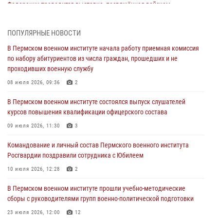
Федерации проводится выставка, посвящённая войскам
правопорядка
10 июля 2026, 14:30
8
ПОПУЛЯРНЫЕ НОВОСТИ
Командование и личный состав Пермского военного института
В Пермском военном институте начала работу приемная комиссия
Росгвардии поздравили сотрудника с Юбилеем
по набору абитуриентов из числа граждан, прошедших и не
проходивших военную службу
10 июля 2026, 12:28
2
08 июля 2026, 09:36
2
В Пермском военном институте состоялся выпуск слушателей
курсов повышения квалификации офицерского состава
В Пермском военном институте состоялся выпуск слушателей
курсов повышения квалификации офицерского состава
09 июля 2026, 11:30
3
09 июля 2026, 11:30
3
В Пермском военном институте начала работу приемная комиссия
по набору абитуриентов из числа граждан, прошедших и не
Командование и личный состав Пермского военного института
проходивших военную службу
Росгвардии поздравили сотрудника с Юбилеем
08 июля 2026, 09:36
2
10 июля 2026, 12:28
2
Военнослужащие Пермского военного института приняли участие в
В Пермском военном институте прошли учебно-методические
чемпионате войск национальной гвардии Российской Федерации по
сборы с руководителями групп военно-политической подготовки
боксу
23 июля 2026, 12:00
12