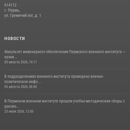
614112
В подразделениях военного института проведено военно-
г. Пермь,
политическое информирование на тему: «28 июля – День памяти
ул. Гремячий лог, д. 1
равноапостольного великого князя Владимира – крестителя Руси,
небесного покровителя войск национальной гвардии Российской
Федерации»
НОВОСТИ
03 августа 2026, 06:00
5
Факультет инженерного обеспечения Пермского военного института —
кузни...
05 августа 2026, 10:11
В подразделениях военного института проведено военно-
политическое инфо...
03 августа 2026, 06:00
В Пермском военном институте прошли учебно-методические сборы с
руково...
23 июля 2026, 12:00