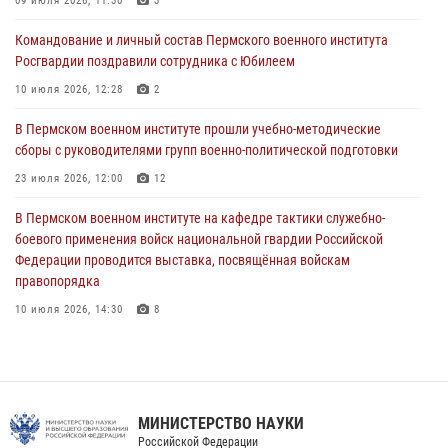
09 июля 2026, 11:30
3
курсов повышения квалификации офицерского состава
Командование и личный состав Пермского военного института
09 июля 2026, 11:30
3
Росгвардии поздравили сотрудника с Юбилеем
В Пермском военном институте начала работу приемная комиссия
10 июля 2026, 12:28
2
по набору абитуриентов из числа граждан, прошедших и не
проходивших военную службу
В Пермском военном институте прошли учебно-методические
сборы с руководителями групп военно-политической подготовки
08 июля 2026, 09:36
2
23 июля 2026, 12:00
12
Военнослужащие Пермского военного института приняли участие в
чемпионате войск национальной гвардии Российской Федерации по
В Пермском военном институте на кафедре тактики служебно-
боксу
боевого применения войск национальной гвардии Российской
Федерации проводится выставка, посвящённая войскам
07 июля 2026, 10:30
4
правопорядка
10 июля 2026, 14:30
8
В Пермском военном институте проведены инструкторско-
методические занятия с руководителями учебных групп
командирской подготовки и их заместителями
24 июля 2026, 12:30
14
МИНИСТЕРСТВО НАУКИ
Российской Федерации