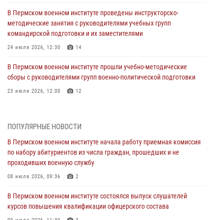
В Пермском военном институте проведены инструкторско-
методические занятия с руководителями учебных групп
командирской подготовки и их заместителями
24 июля 2026, 12:30
14
В Пермском военном институте прошли учебно-методические
сборы с руководителями групп военно-политической подготовки
23 июля 2026, 12:00
12
В Пермском военном институте на кафедре тактики служебно-
боевого применения войск национальной гвардии Российской
ПОПУЛЯРНЫЕ НОВОСТИ
Федерации проводится выставка, посвящённая войскам
правопорядка
В Пермском военном институте начала работу приемная комиссия
по набору абитуриентов из числа граждан, прошедших и не
10 июля 2026, 14:30
8
проходивших военную службу
Командование и личный состав Пермского военного института
08 июля 2026, 09:36
2
Росгвардии поздравили сотрудника с Юбилеем
В Пермском военном институте состоялся выпуск слушателей
10 июля 2026, 12:28
2
курсов повышения квалификации офицерского состава
В Пермском военном институте состоялся выпуск слушателей