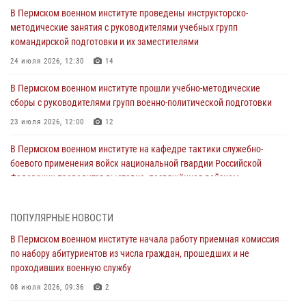
В Пермском военном институте проведены инструкторско-
методические занятия с руководителями учебных групп
командирской подготовки и их заместителями
24 июля 2026, 12:30
14
В Пермском военном институте прошли учебно-методические
сборы с руководителями групп военно-политической подготовки
23 июля 2026, 12:00
12
В Пермском военном институте на кафедре тактики служебно-
боевого применения войск национальной гвардии Российской
Федерации проводится выставка, посвящённая войскам
правопорядка
10 июля 2026, 14:30
8
ПОПУЛЯРНЫЕ НОВОСТИ
Командование и личный состав Пермского военного института
В Пермском военном институте начала работу приемная комиссия
Росгвардии поздравили сотрудника с Юбилеем
по набору абитуриентов из числа граждан, прошедших и не
проходивших военную службу
10 июля 2026, 12:28
2
08 июля 2026, 09:36
2
В Пермском военном институте состоялся выпуск слушателей