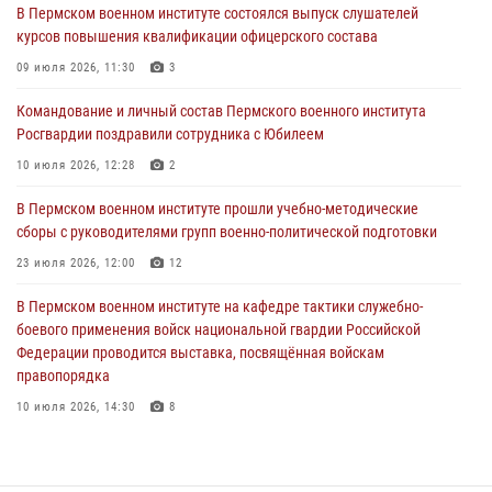
курсов повышения квалификации офицерского состава
В Пермском военном институте состоялся выпуск слушателей
курсов повышения квалификации офицерского состава
09 июля 2026, 11:30
3
09 июля 2026, 11:30
3
В Пермском военном институте начала работу приемная комиссия
по набору абитуриентов из числа граждан, прошедших и не
Командование и личный состав Пермского военного института
проходивших военную службу
Росгвардии поздравили сотрудника с Юбилеем
08 июля 2026, 09:36
2
10 июля 2026, 12:28
2
Военнослужащие Пермского военного института приняли участие в
В Пермском военном институте прошли учебно-методические
чемпионате войск национальной гвардии Российской Федерации по
сборы с руководителями групп военно-политической подготовки
боксу
23 июля 2026, 12:00
12
07 июля 2026, 10:30
4
В Пермском военном институте на кафедре тактики служебно-
В Росгвардии определили лучших специалистов продовольственной
боевого применения войск национальной гвардии Российской
службы
Федерации проводится выставка, посвящённая войскам
правопорядка
06 июля 2026, 05:30
4
10 июля 2026, 14:30
8
В Пермском военном институте проведены инструкторско-
методические занятия с руководителями учебных групп