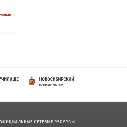
07 июля 2026, 10:30
4
Факультет инженерного обеспечения
ующая →
Пермского военного института — кузница
профессионалов Росгвардии
05 августа 2026, 10:11
8
В подразделениях военного института
проведено военно-политическое
информирование на тему: «28 июля – День
памяти равноапостольного великого князя
Владимира – крестителя Руси, небесного
покровителя войск национальной гвардии
 УЧИЛИЩЕ
НОВОСИБИРСКИЙ
Российской Федерации»
военный институт
03 августа 2026, 06:00
5
ОФИЦИАЛЬНЫЕ СЕТЕВЫЕ РЕСУРСЫ