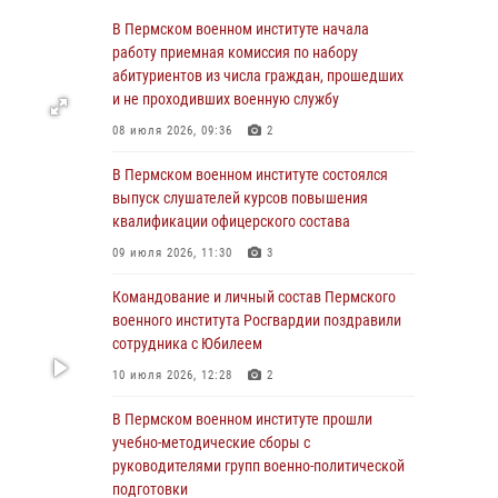
23 июля 2026, 12:00
12
В Пермском военном институте начала
работу приемная комиссия по набору
В Пермском военном институте на кафедре
абитуриентов из числа граждан, прошедших
тактики служебно-боевого применения войск
и не проходивших военную службу
национальной гвардии Российской
08 июля 2026, 09:36
2
Федерации проводится выставка,
посвящённая войскам правопорядка
В Пермском военном институте состоялся
10 июля 2026, 14:30
8
выпуск слушателей курсов повышения
квалификации офицерского состава
Командование и личный состав Пермского
09 июля 2026, 11:30
3
военного института Росгвардии поздравили
сотрудника с Юбилеем
Командование и личный состав Пермского
10 июля 2026, 12:28
2
военного института Росгвардии поздравили
сотрудника с Юбилеем
В Пермском военном институте состоялся
10 июля 2026, 12:28
2
выпуск слушателей курсов повышения
квалификации офицерского состава
В Пермском военном институте прошли
09 июля 2026, 11:30
3
учебно-методические сборы с
руководителями групп военно-политической
В Пермском военном институте начала
подготовки