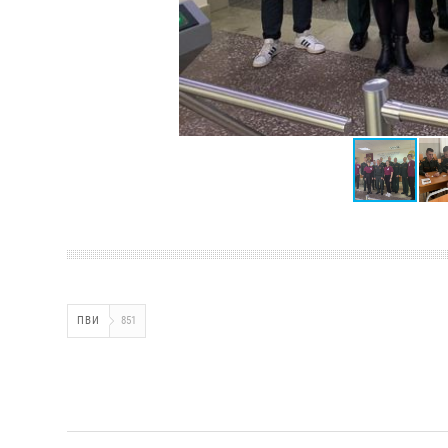
ПВИ
851