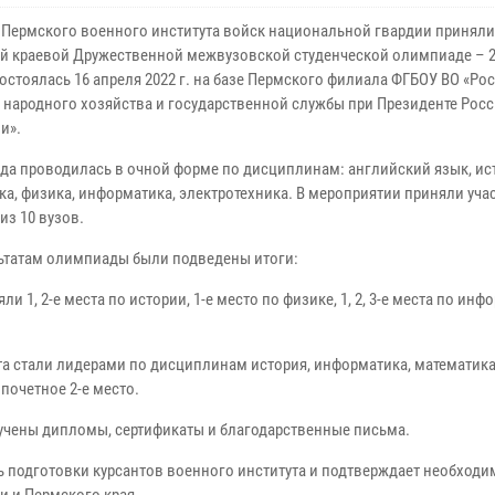
 Пермского военного института войск национальной гвардии приняли 
й краевой Дружественной межвузовской студенческой олимпиаде – 2
остоялась 16 апреля 2022 г. на базе Пермского филиала ФГБОУ ВО «Ро
 народного хозяйства и государственной службы при Президенте Рос
и».
а проводилась в очной форме по дисциплинам: английский язык, ис
ка, физика, информатика, электротехника. В мероприятии приняли уча
из 10 вузов.
ьтатам олимпиады были подведены итоги:
, 2-е места по истории, 1-е место по физике, 1, 2, 3-е места по инфо
а стали лидерами по дисциплинам история, информатика, математика
почетное 2-е место.
учены дипломы, сертификаты и благодарственные письма.
ь подготовки курсантов военного института и подтверждает необходи