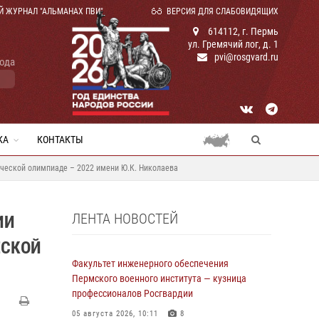
Й ЖУРНАЛ "АЛЬМАНАХ ПВИ"
ВЕРСИЯ ДЛЯ СЛАБОВИДЯЩИХ
614112, г. Пермь
ул. Гремячий лог, д. 1
pvi@rosgvard.ru
года
КА
КОНТАКТЫ
нческой олимпиаде – 2022 имени Ю.К. Николаева
ЛЕНТА НОВОСТЕЙ
ИИ
ЕСКОЙ
Факультет инженерного обеспечения
Пермского военного института — кузница
профессионалов Росгвардии
05 августа 2026, 10:11
8