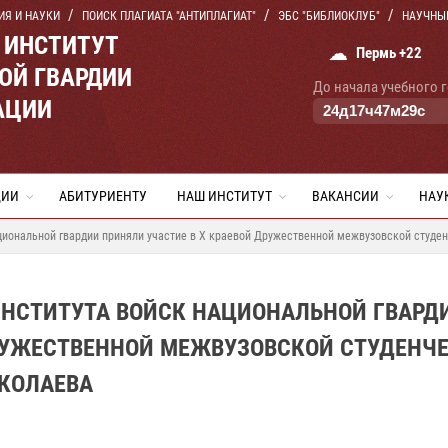
ИЯ И НАУКИ
ПОИСК ПЛАГИАТА "АНТИПЛАГИАТ"
ЭБС "БИБЛИОКЛУБ"
НАУЧНЫ
 ИНСТИТУТ
☁
Пермь +22
ОЙ ГВАРДИИ
До начала учебного 
АЦИИ
24
д
17
ч
47
м
28
с
ЦИИ
АБИТУРИЕНТУ
НАШ ИНСТИТУТ
ВАКАНСИИ
НАУ
циональной гвардии приняли участие в Х краевой Дружественной межвузовской студе
ИНСТИТУТА ВОЙСК НАЦИОНАЛЬНОЙ ГВАРД
ДРУЖЕСТВЕННОЙ МЕЖВУЗОВСКОЙ СТУДЕНЧ
ИКОЛАЕВА