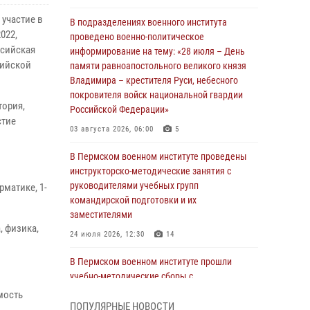
участие в
В подразделениях военного института
022,
проведено военно-политическое
ссийская
информирование на тему: «28 июля – День
сийской
памяти равноапостольного великого князя
Владимира – крестителя Руси, небесного
покровителя войск национальной гвардии
тория,
Российской Федерации»
стие
03 августа 2026, 06:00
5
В Пермском военном институте проведены
инструкторско-методические занятия с
руководителями учебных групп
рматике, 1-
командирской подготовки и их
заместителями
, физика,
24 июля 2026, 12:30
14
В Пермском военном институте прошли
учебно-методические сборы с
руководителями групп военно-политической
мость
подготовки
ПОПУЛЯРНЫЕ НОВОСТИ