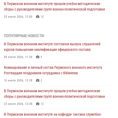
В Пермском военном институте прошли учебно-методические
сборы с руководителями групп военно-политической подготовки
23 июля 2026, 12:00
12
В Пермском военном институте на кафедре тактики служебно-
боевого применения войск национальной гвардии Российской
ПОПУЛЯРНЫЕ НОВОСТИ
Федерации проводится выставка, посвящённая войскам
правопорядка
В Пермском военном институте состоялся выпуск слушателей
курсов повышения квалификации офицерского состава
10 июля 2026, 14:30
8
09 июля 2026, 11:30
3
Командование и личный состав Пермского военного института
Росгвардии поздравили сотрудника с Юбилеем
Командование и личный состав Пермского военного института
Росгвардии поздравили сотрудника с Юбилеем
10 июля 2026, 12:28
2
10 июля 2026, 12:28
2
В Пермском военном институте состоялся выпуск слушателей
курсов повышения квалификации офицерского состава
В Пермском военном институте прошли учебно-методические
сборы с руководителями групп военно-политической подготовки
09 июля 2026, 11:30
3
23 июля 2026, 12:00
12
В Пермском военном институте начала работу приемная комиссия
по набору абитуриентов из числа граждан, прошедших и не
В Пермском военном институте на кафедре тактики служебно-