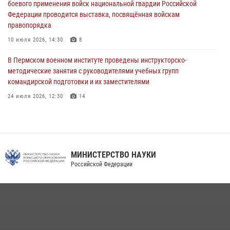
проходивших военную службу
боевого применения войск национальной гвардии Российской
Федерации проводится выставка, посвящённая войскам
08 июля 2026, 09:36
2
правопорядка
Военнослужащие Пермского военного института приняли участие в
10 июля 2026, 14:30
8
чемпионате войск национальной гвардии Российской Федерации по
боксу
В Пермском военном институте проведены инструкторско-
методические занятия с руководителями учебных групп
07 июля 2026, 10:30
4
командирской подготовки и их заместителями
24 июля 2026, 12:30
14
Факультет инженерного обеспечения Пермского военного института
— кузница профессионалов Росгвардии
05 августа 2026, 10:11
8
МИНИСТЕРСТВО НАУКИ
В подразделениях военного института проведено военно-
Российской Федерации
политическое информирование на тему: «28 июля – День памяти
равноапостольного великого князя Владимира – крестителя Руси,
небесного покровителя войск национальной гвардии Российской
Федерации»
03 августа 2026, 06:00
5