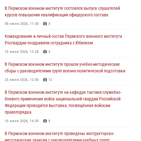
Федерации проводится выставка, посвящённая войскам
правопорядка
В Пермском военном институте состоялся выпуск слушателей
курсов повышения квалификации офицерского состава
10 июля 2026, 14:30
8
09 июля 2026, 11:30
3
Командование и личный состав Пермского военного института
Росгвардии поздравили сотрудника с Юбилеем
Командование и личный состав Пермского военного института
Росгвардии поздравили сотрудника с Юбилеем
10 июля 2026, 12:28
2
10 июля 2026, 12:28
2
В Пермском военном институте состоялся выпуск слушателей
курсов повышения квалификации офицерского состава
В Пермском военном институте прошли учебно-методические
сборы с руководителями групп военно-политической подготовки
09 июля 2026, 11:30
3
23 июля 2026, 12:00
12
В Пермском военном институте начала работу приемная комиссия
по набору абитуриентов из числа граждан, прошедших и не
В Пермском военном институте на кафедре тактики служебно-
проходивших военную службу
боевого применения войск национальной гвардии Российской
Федерации проводится выставка, посвящённая войскам
08 июля 2026, 09:36
2
правопорядка
Военнослужащие Пермского военного института приняли участие в
10 июля 2026, 14:30
8
чемпионате войск национальной гвардии Российской Федерации по
боксу
В Пермском военном институте проведены инструкторско-
методические занятия с руководителями учебных групп