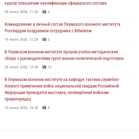
курсов повышения квалификации офицерского состава
В Пермском военном институте состоялся выпуск слушателей
09 июля 2026, 11:30
3
курсов повышения квалификации офицерского состава
Командование и личный состав Пермского военного института
09 июля 2026, 11:30
3
Росгвардии поздравили сотрудника с Юбилеем
В Пермском военном институте начала работу приемная комиссия
10 июля 2026, 12:28
2
по набору абитуриентов из числа граждан, прошедших и не
проходивших военную службу
В Пермском военном институте прошли учебно-методические
сборы с руководителями групп военно-политической подготовки
08 июля 2026, 09:36
2
23 июля 2026, 12:00
12
Военнослужащие Пермского военного института приняли участие в
чемпионате войск национальной гвардии Российской Федерации по
В Пермском военном институте на кафедре тактики служебно-
боксу
боевого применения войск национальной гвардии Российской
Федерации проводится выставка, посвящённая войскам
07 июля 2026, 10:30
4
правопорядка
10 июля 2026, 14:30
8
В Пермском военном институте проведены инструкторско-
методические занятия с руководителями учебных групп
командирской подготовки и их заместителями