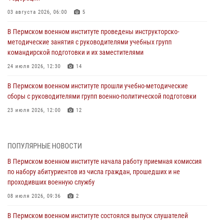
03 августа 2026, 06:00
5
В Пермском военном институте проведены инструкторско-
методические занятия с руководителями учебных групп
командирской подготовки и их заместителями
24 июля 2026, 12:30
14
В Пермском военном институте прошли учебно-методические
сборы с руководителями групп военно-политической подготовки
23 июля 2026, 12:00
12
В Пермском военном институте на кафедре тактики служебно-
боевого применения войск национальной гвардии Российской
ПОПУЛЯРНЫЕ НОВОСТИ
Федерации проводится выставка, посвящённая войскам
правопорядка
В Пермском военном институте начала работу приемная комиссия
по набору абитуриентов из числа граждан, прошедших и не
10 июля 2026, 14:30
8
проходивших военную службу
Командование и личный состав Пермского военного института
08 июля 2026, 09:36
2
Росгвардии поздравили сотрудника с Юбилеем
В Пермском военном институте состоялся выпуск слушателей
10 июля 2026, 12:28
2