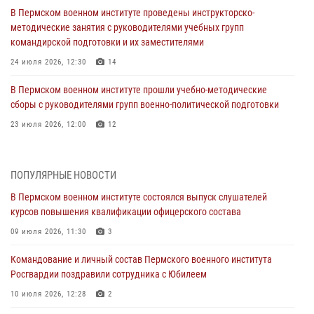
В Пермском военном институте проведены инструкторско-
методические занятия с руководителями учебных групп
командирской подготовки и их заместителями
24 июля 2026, 12:30
14
В Пермском военном институте прошли учебно-методические
сборы с руководителями групп военно-политической подготовки
23 июля 2026, 12:00
12
В Пермском военном институте на кафедре тактики служебно-
боевого применения войск национальной гвардии Российской
ПОПУЛЯРНЫЕ НОВОСТИ
Федерации проводится выставка, посвящённая войскам
правопорядка
В Пермском военном институте состоялся выпуск слушателей
курсов повышения квалификации офицерского состава
10 июля 2026, 14:30
8
09 июля 2026, 11:30
3
Командование и личный состав Пермского военного института
Росгвардии поздравили сотрудника с Юбилеем
Командование и личный состав Пермского военного института
Росгвардии поздравили сотрудника с Юбилеем
10 июля 2026, 12:28
2
10 июля 2026, 12:28
2
В Пермском военном институте состоялся выпуск слушателей