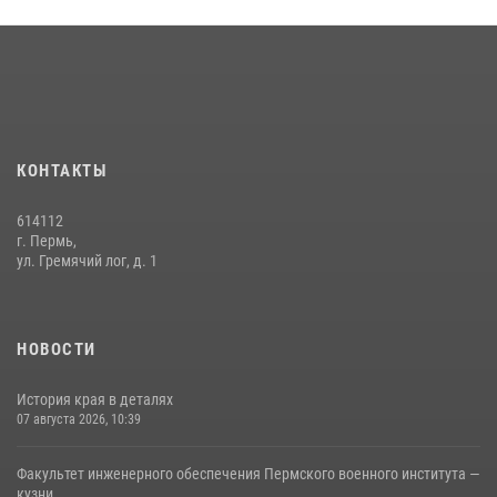
политическое информирование на тему: «28 июля – День памяти
равноапостольного великого князя Владимира – крестителя Руси,
небесного покровителя войск национальной гвардии Российской
Федерации»
03 августа 2026, 06:00
5
История края в деталях
КОНТАКТЫ
07 августа 2026, 10:39
6
614112
г. Пермь,
ул. Гремячий лог, д. 1
НОВОСТИ
История края в деталях
07 августа 2026, 10:39
Факультет инженерного обеспечения Пермского военного института —
кузни...