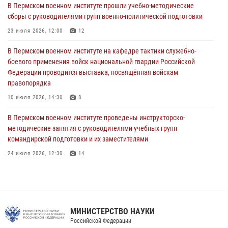
курсов повышения квалификации офицерского состава
В Пермском военном институте прошли учебно-методические
сборы с руководителями групп военно-политической подготовки
09 июля 2026, 11:30
3
23 июля 2026, 12:00
12
В Пермском военном институте начала работу приемная комиссия
по набору абитуриентов из числа граждан, прошедших и не
В Пермском военном институте на кафедре тактики служебно-
проходивших военную службу
боевого применения войск национальной гвардии Российской
Федерации проводится выставка, посвящённая войскам
08 июля 2026, 09:36
2
правопорядка
Военнослужащие Пермского военного института приняли участие в
10 июля 2026, 14:30
8
чемпионате войск национальной гвардии Российской Федерации по
боксу
В Пермском военном институте проведены инструкторско-
методические занятия с руководителями учебных групп
07 июля 2026, 10:30
4
командирской подготовки и их заместителями
24 июля 2026, 12:30
14
Факультет инженерного обеспечения Пермского военного института
— кузница профессионалов Росгвардии
05 августа 2026, 10:11
8
МИНИСТЕРСТВО НАУКИ
В подразделениях военного института проведено военно-
Российской Федерации