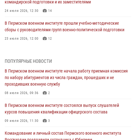
командирской подготовки и их заместителями
24 июля 2026, 12:30
14
В Пермском военном институте прошли учебно-методические
сборы с руководителями групп военно-политической подготовки
23 июля 2026, 12:00
12
В Пермском военном институте на кафедре тактики служебно-
боевого применения войск национальной гвардии Российской
ПОПУЛЯРНЫЕ НОВОСТИ
Федерации проводится выставка, посвящённая войскам
правопорядка
В Пермском военном институте начала работу приемная комиссия
по набору абитуриентов из числа граждан, прошедших и не
10 июля 2026, 14:30
8
проходивших военную службу
Командование и личный состав Пермского военного института
08 июля 2026, 09:36
2
Росгвардии поздравили сотрудника с Юбилеем
В Пермском военном институте состоялся выпуск слушателей
10 июля 2026, 12:28
2
курсов повышения квалификации офицерского состава
В Пермском военном институте состоялся выпуск слушателей
09 июля 2026, 11:30
3
курсов повышения квалификации офицерского состава
Командование и личный состав Пермского военного института
09 июля 2026, 11:30
3
Росгвардии поздравили сотрудника с Юбилеем