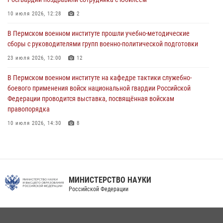
В Пермском военном институте начала работу приемная комиссия
10 июля 2026, 12:28
2
по набору абитуриентов из числа граждан, прошедших и не
проходивших военную службу
В Пермском военном институте прошли учебно-методические
сборы с руководителями групп военно-политической подготовки
08 июля 2026, 09:36
2
23 июля 2026, 12:00
12
Военнослужащие Пермского военного института приняли участие в
чемпионате войск национальной гвардии Российской Федерации по
В Пермском военном институте на кафедре тактики служебно-
боксу
боевого применения войск национальной гвардии Российской
Федерации проводится выставка, посвящённая войскам
07 июля 2026, 10:30
4
правопорядка
10 июля 2026, 14:30
8
В Пермском военном институте проведены инструкторско-
методические занятия с руководителями учебных групп
командирской подготовки и их заместителями
24 июля 2026, 12:30
14
МИНИСТЕРСТВО НАУКИ
Российской Федерации
Факультет инженерного обеспечения Пермского военного института
— кузница профессионалов Росгвардии
05 августа 2026, 10:11
8