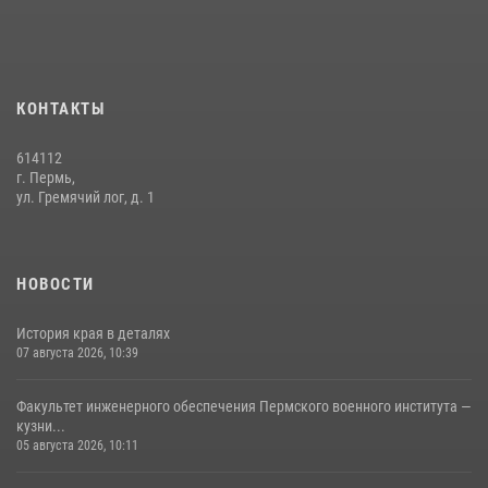
В подразделениях военного института проведено военно-
политическое информирование на тему: «28 июля – День памяти
равноапостольного великого князя Владимира – крестителя Руси,
КОНТАКТЫ
небесного покровителя войск национальной гвардии Российской
Федерации»
614112
03 августа 2026, 06:00
5
г. Пермь,
ул. Гремячий лог, д. 1
История края в деталях
07 августа 2026, 10:39
6
НОВОСТИ
История края в деталях
07 августа 2026, 10:39
Факультет инженерного обеспечения Пермского военного института —
кузни...
05 августа 2026, 10:11