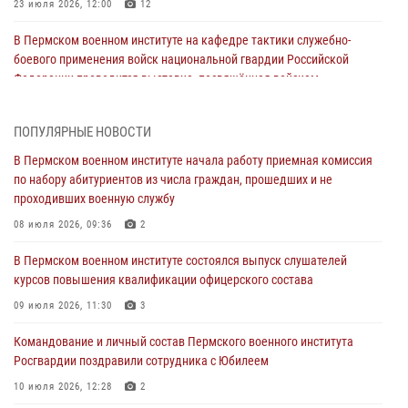
23 июля 2026, 12:00
12
В Пермском военном институте на кафедре тактики служебно-
боевого применения войск национальной гвардии Российской
Федерации проводится выставка, посвящённая войскам
правопорядка
10 июля 2026, 14:30
8
ПОПУЛЯРНЫЕ НОВОСТИ
Командование и личный состав Пермского военного института
В Пермском военном институте начала работу приемная комиссия
Росгвардии поздравили сотрудника с Юбилеем
по набору абитуриентов из числа граждан, прошедших и не
проходивших военную службу
10 июля 2026, 12:28
2
08 июля 2026, 09:36
2
В Пермском военном институте состоялся выпуск слушателей
курсов повышения квалификации офицерского состава
В Пермском военном институте состоялся выпуск слушателей
курсов повышения квалификации офицерского состава
09 июля 2026, 11:30
3
09 июля 2026, 11:30
3
В Пермском военном институте начала работу приемная комиссия
по набору абитуриентов из числа граждан, прошедших и не
Командование и личный состав Пермского военного института
проходивших военную службу
Росгвардии поздравили сотрудника с Юбилеем
08 июля 2026, 09:36
2
10 июля 2026, 12:28
2