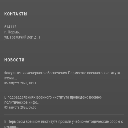
Факультет инженерного обеспечения Пермского военного института
— кузница профессионалов Росгвардии
КОНТАКТЫ
05 августа 2026, 10:11
8
614112
В подразделениях военного института проведено военно-
г. Пермь,
политическое информирование на тему: «28 июля – День памяти
ул. Гремячий лог, д. 1
равноапостольного великого князя Владимира – крестителя Руси,
небесного покровителя войск национальной гвардии Российской
Федерации»
НОВОСТИ
03 августа 2026, 06:00
5
Факультет инженерного обеспечения Пермского военного института —
кузни...
05 августа 2026, 10:11
В подразделениях военного института проведено военно-
политическое инфо...
03 августа 2026, 06:00
В Пермском военном институте прошли учебно-методические сборы с
руково...