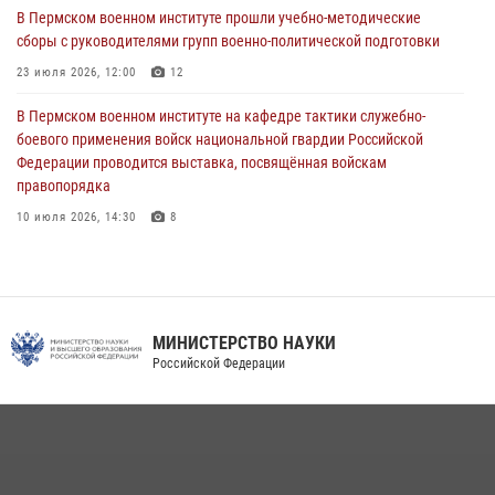
Военнослужащие Пермского военного института приняли участие в
В Пермском военном институте прошли учебно-методические
чемпионате войск национальной гвардии Российской Федерации по
сборы с руководителями групп военно-политической подготовки
боксу
23 июля 2026, 12:00
12
07 июля 2026, 10:30
4
В Пермском военном институте на кафедре тактики служебно-
В Росгвардии определили лучших специалистов продовольственной
боевого применения войск национальной гвардии Российской
службы
Федерации проводится выставка, посвящённая войскам
правопорядка
06 июля 2026, 05:30
4
10 июля 2026, 14:30
8
В Пермском военном институте проведены инструкторско-
методические занятия с руководителями учебных групп
командирской подготовки и их заместителями
24 июля 2026, 12:30
14
МИНИСТЕРСТВО НАУКИ
Российской Федерации
Военнослужащие Пермского военного института приняли участие в
чемпионате войск национальной гвардии Российской Федерации по
боксу
07 июля 2026, 10:30
4