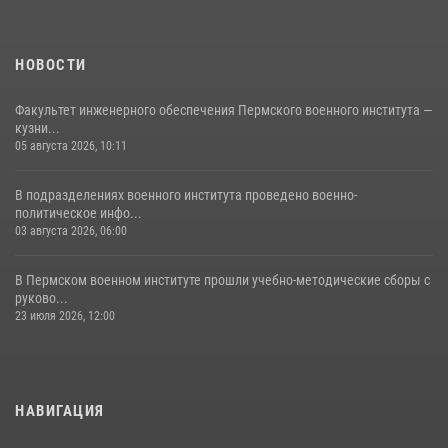
небесного покровителя войск национальной гвардии Российской
Федерации»
НОВОСТИ
03 августа 2026, 06:00
5
Факультет инженерного обеспечения Пермского военного института —
кузни...
05 августа 2026, 10:11
В подразделениях военного института проведено военно-
политическое инфо...
03 августа 2026, 06:00
В Пермском военном институте прошли учебно-методические сборы с
руково...
23 июля 2026, 12:00
НАВИГАЦИЯ