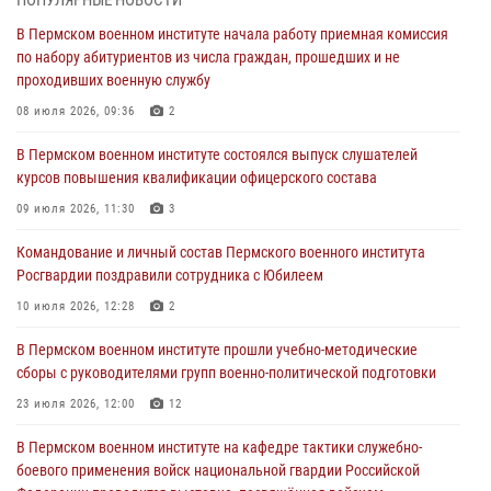
Командование и личный состав Пермского военного института
В Пермском военном институте начала работу приемная комиссия
Росгвардии поздравили сотрудника с Юбилеем
по набору абитуриентов из числа граждан, прошедших и не
проходивших военную службу
10 июля 2026, 12:28
2
08 июля 2026, 09:36
2
В Пермском военном институте состоялся выпуск слушателей
курсов повышения квалификации офицерского состава
В Пермском военном институте состоялся выпуск слушателей
курсов повышения квалификации офицерского состава
09 июля 2026, 11:30
3
09 июля 2026, 11:30
3
В Пермском военном институте начала работу приемная комиссия
по набору абитуриентов из числа граждан, прошедших и не
Командование и личный состав Пермского военного института
проходивших военную службу
Росгвардии поздравили сотрудника с Юбилеем
08 июля 2026, 09:36
2
10 июля 2026, 12:28
2
Военнослужащие Пермского военного института приняли участие в
В Пермском военном институте прошли учебно-методические
чемпионате войск национальной гвардии Российской Федерации по
сборы с руководителями групп военно-политической подготовки
боксу
23 июля 2026, 12:00
12
07 июля 2026, 10:30
4
В Пермском военном институте на кафедре тактики служебно-
В Росгвардии определили лучших специалистов продовольственной
боевого применения войск национальной гвардии Российской