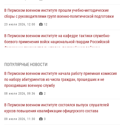
В Пермском военном институте прошли учебно-методические
сборы с руководителями групп военно-политической подготовки
23 июля 2026, 12:00
12
В Пермском военном институте на кафедре тактики служебно-
боевого применения войск национальной гвардии Российской
Федерации проводится выставка, посвящённая войскам
правопорядка
10 июля 2026, 14:30
8
ПОПУЛЯРНЫЕ НОВОСТИ
Командование и личный состав Пермского военного института
В Пермском военном институте начала работу приемная комиссия
Росгвардии поздравили сотрудника с Юбилеем
по набору абитуриентов из числа граждан, прошедших и не
проходивших военную службу
10 июля 2026, 12:28
2
08 июля 2026, 09:36
2
В Пермском военном институте состоялся выпуск слушателей
курсов повышения квалификации офицерского состава
В Пермском военном институте состоялся выпуск слушателей
курсов повышения квалификации офицерского состава
09 июля 2026, 11:30
3
09 июля 2026, 11:30
3
В Пермском военном институте начала работу приемная комиссия