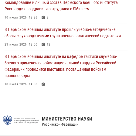
по набору абитуриентов из числа граждан, прошедших и не
Командование и личный состав Пермского военного института
проходивших военную службу
Росгвардии поздравили сотрудника с Юбилеем
08 июля 2026, 09:36
2
10 июля 2026, 12:28
2
Военнослужащие Пермского военного института приняли участие в
В Пермском военном институте прошли учебно-методические
чемпионате войск национальной гвардии Российской Федерации по
сборы с руководителями групп военно-политической подготовки
боксу
23 июля 2026, 12:00
12
07 июля 2026, 10:30
4
В Пермском военном институте на кафедре тактики служебно-
В Росгвардии определили лучших специалистов продовольственной
боевого применения войск национальной гвардии Российской
службы
Федерации проводится выставка, посвящённая войскам
правопорядка
06 июля 2026, 05:30
4
10 июля 2026, 14:30
8
В Пермском военном институте проведены инструкторско-
методические занятия с руководителями учебных групп
командирской подготовки и их заместителями
24 июля 2026, 12:30
14
МИНИСТЕРСТВО НАУКИ
Российской Федерации
Военнослужащие Пермского военного института приняли участие в