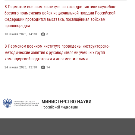
В Пермском военном институте начала работу приемная комиссия
по набору абитуриентов из числа граждан, прошедших и не
В Пермском военном институте на кафедре тактики служебно-
проходивших военную службу
боевого применения войск национальной гвардии Российской
Федерации проводится выставка, посвящённая войскам
08 июля 2026, 09:36
2
правопорядка
Военнослужащие Пермского военного института приняли участие в
10 июля 2026, 14:30
8
чемпионате войск национальной гвардии Российской Федерации по
боксу
В Пермском военном институте проведены инструкторско-
методические занятия с руководителями учебных групп
07 июля 2026, 10:30
4
командирской подготовки и их заместителями
24 июля 2026, 12:30
14
Факультет инженерного обеспечения Пермского военного института
— кузница профессионалов Росгвардии
05 августа 2026, 10:11
8
МИНИСТЕРСТВО НАУКИ
В подразделениях военного института проведено военно-
Российской Федерации
политическое информирование на тему: «28 июля – День памяти
равноапостольного великого князя Владимира – крестителя Руси,
небесного покровителя войск национальной гвардии Российской
Федерации»