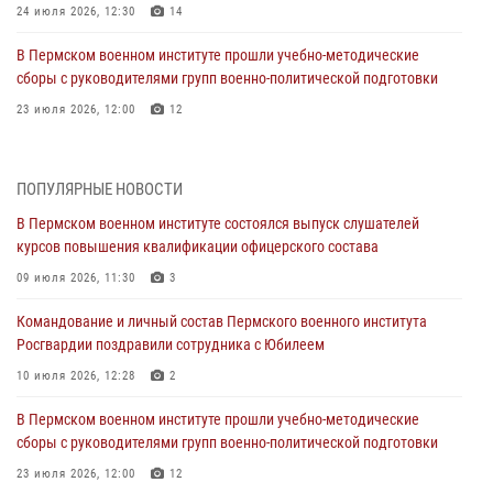
24 июля 2026, 12:30
14
В Пермском военном институте прошли учебно-методические
сборы с руководителями групп военно-политической подготовки
23 июля 2026, 12:00
12
В Пермском военном институте на кафедре тактики служебно-
боевого применения войск национальной гвардии Российской
ПОПУЛЯРНЫЕ НОВОСТИ
Федерации проводится выставка, посвящённая войскам
правопорядка
В Пермском военном институте состоялся выпуск слушателей
курсов повышения квалификации офицерского состава
10 июля 2026, 14:30
8
09 июля 2026, 11:30
3
Командование и личный состав Пермского военного института
Росгвардии поздравили сотрудника с Юбилеем
Командование и личный состав Пермского военного института
Росгвардии поздравили сотрудника с Юбилеем
10 июля 2026, 12:28
2
10 июля 2026, 12:28
2
В Пермском военном институте состоялся выпуск слушателей
курсов повышения квалификации офицерского состава
В Пермском военном институте прошли учебно-методические
сборы с руководителями групп военно-политической подготовки
09 июля 2026, 11:30
3
23 июля 2026, 12:00
12