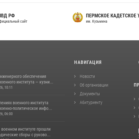
МВД РФ
ПЕРМСКОЕ КАДЕТСКОЕ
фициальный сайт
им. Кузьмина
И
НАВИГАЦИЯ
инженерного обеспечения
Новости
оенного института — кузни...
П
Об организации
26, 10:11
Документы
Абитуриенту
лениях военного института
военно-политическое инфо...
26, 06:00
 военном институте прошли
дические сборы с руково...