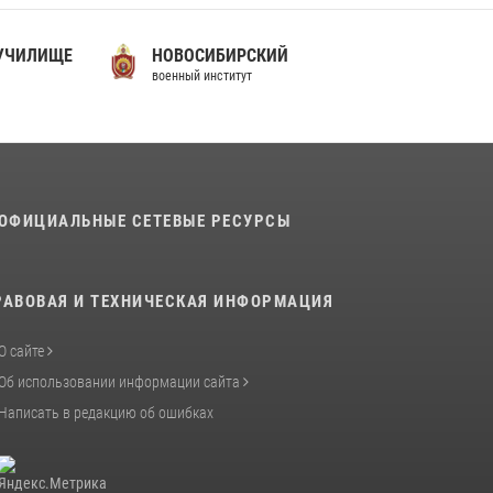
07 июля 2026, 10:30
4
Факультет инженерного обеспечения
 УЧИЛИЩЕ
НОВОСИБИРСКИЙ
Пермского военного института — кузница
военный институт
профессионалов Росгвардии
05 августа 2026, 10:11
8
В подразделениях военного института
проведено военно-политическое
информирование на тему: «28 июля – День
ОФИЦИАЛЬНЫЕ СЕТЕВЫЕ РЕСУРСЫ
памяти равноапостольного великого князя
Владимира – крестителя Руси, небесного
покровителя войск национальной гвардии
РАВОВАЯ И ТЕХНИЧЕСКАЯ ИНФОРМАЦИЯ
Российской Федерации»
03 августа 2026, 06:00
5
О сайте
Об использовании информации сайта
Написать в редакцию об ошибках