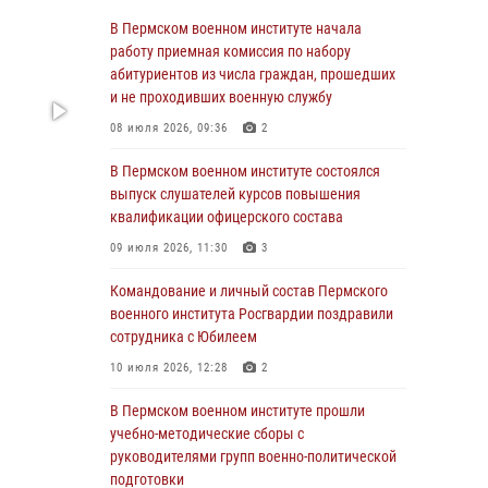
23 июля 2026, 12:00
12
В Пермском военном институте начала
работу приемная комиссия по набору
В Пермском военном институте на кафедре
абитуриентов из числа граждан, прошедших
тактики служебно-боевого применения войск
и не проходивших военную службу
национальной гвардии Российской
08 июля 2026, 09:36
2
Федерации проводится выставка,
посвящённая войскам правопорядка
В Пермском военном институте состоялся
10 июля 2026, 14:30
8
выпуск слушателей курсов повышения
квалификации офицерского состава
Командование и личный состав Пермского
09 июля 2026, 11:30
3
военного института Росгвардии поздравили
сотрудника с Юбилеем
Командование и личный состав Пермского
10 июля 2026, 12:28
2
военного института Росгвардии поздравили
сотрудника с Юбилеем
В Пермском военном институте состоялся
10 июля 2026, 12:28
2
выпуск слушателей курсов повышения
квалификации офицерского состава
В Пермском военном институте прошли
09 июля 2026, 11:30
3
учебно-методические сборы с
руководителями групп военно-политической
В Пермском военном институте начала
подготовки