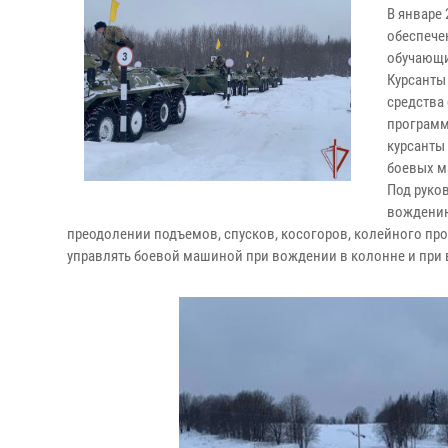
В январе 
обеспече
обучающи
Курсанты 
средства
программ
курсанты
боевых м
Под руко
вождению
преодолении подъемов, спусков, косогоров, колейного пр
управлять боевой машиной при вождении в колонне и при