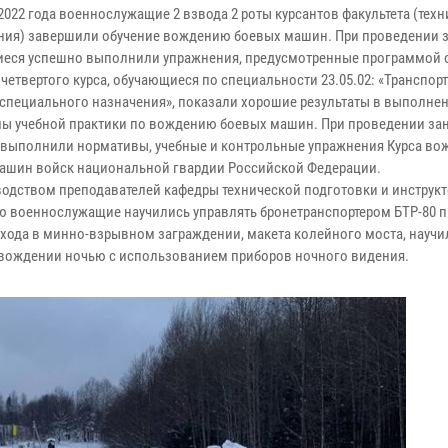
2022 года военнослужащие 2 взвода 2 роты курсантов факультета (тех
ния) завершили обучение вождению боевых машин. При проведении з
еся успешно выполнили упражнения, предусмотренные программой о
четвертого курса, обучающиеся по специальности 23.05.02: «Транспор
 специального назначения», показали хорошие результаты в выполне
ы учебной практики по вождению боевых машин. При проведении за
 выполнили нормативы, учебные и контрольные упражнения Курса во
ашин войск национальной гвардии Российской Федерации.
водством преподавателей кафедры технической подготовки и инструк
 военнослужащие научились управлять бронетранспортером БТР-80 п
охода в минно-взрывном заграждении, макета колейного моста, научи
 вождении ночью с использованием приборов ночного видения.