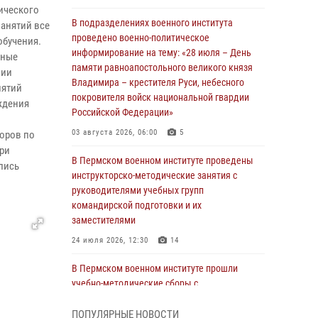
нического
В подразделениях военного института
анятий все
проведено военно-политическое
бучения.
информирование на тему: «28 июля – День
тные
памяти равноапостольного великого князя
нии
Владимира – крестителя Руси, небесного
нятий
покровителя войск национальной гвардии
ждения
Российской Федерации»
03 августа 2026, 06:00
5
торов по
ри
В Пермском военном институте проведены
лись
инструкторско-методические занятия с
руководителями учебных групп
командирской подготовки и их
заместителями
24 июля 2026, 12:30
14
В Пермском военном институте прошли
учебно-методические сборы с
руководителями групп военно-политической
подготовки
ПОПУЛЯРНЫЕ НОВОСТИ