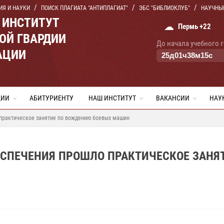
ИЯ И НАУКИ
ПОИСК ПЛАГИАТА "АНТИПЛАГИАТ"
ЭБС "БИБЛИОКЛУБ"
НАУЧНЫ
 ИНСТИТУТ
☁
Пермь +22
ОЙ ГВАРДИИ
До начала учебного 
АЦИИ
25
д
01
ч
38
м
14
с
ЦИИ
АБИТУРИЕНТУ
НАШ ИНСТИТУТ
ВАКАНСИИ
НАУ
 практическое занятие по вождению боевых машин
ЕСПЕЧЕНИЯ ПРОШЛО ПРАКТИЧЕСКОЕ ЗАНЯ