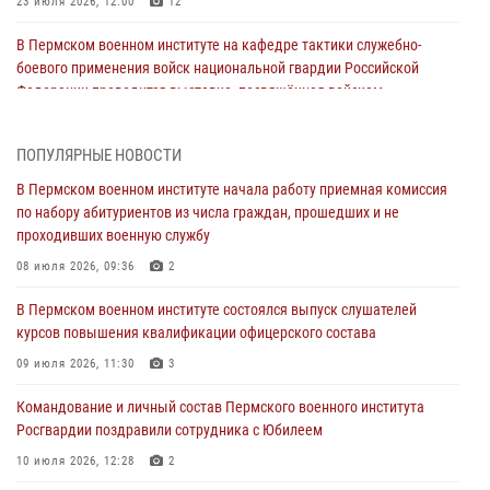
23 июля 2026, 12:00
12
В Пермском военном институте на кафедре тактики служебно-
боевого применения войск национальной гвардии Российской
Федерации проводится выставка, посвящённая войскам
правопорядка
10 июля 2026, 14:30
8
ПОПУЛЯРНЫЕ НОВОСТИ
Командование и личный состав Пермского военного института
В Пермском военном институте начала работу приемная комиссия
Росгвардии поздравили сотрудника с Юбилеем
по набору абитуриентов из числа граждан, прошедших и не
проходивших военную службу
10 июля 2026, 12:28
2
08 июля 2026, 09:36
2
В Пермском военном институте состоялся выпуск слушателей
курсов повышения квалификации офицерского состава
В Пермском военном институте состоялся выпуск слушателей
курсов повышения квалификации офицерского состава
09 июля 2026, 11:30
3
09 июля 2026, 11:30
3
В Пермском военном институте начала работу приемная комиссия
по набору абитуриентов из числа граждан, прошедших и не
Командование и личный состав Пермского военного института
проходивших военную службу
Росгвардии поздравили сотрудника с Юбилеем
08 июля 2026, 09:36
2
10 июля 2026, 12:28
2