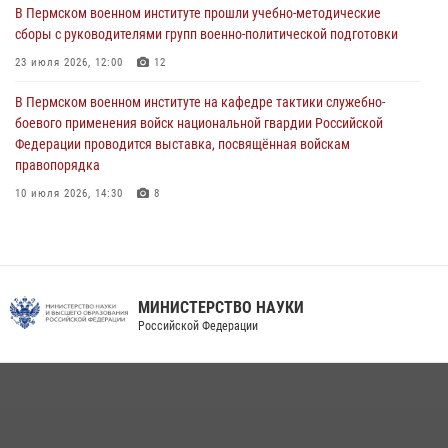
Военнослужащие Пермского военного института приняли участие в
В Пермском военном институте прошли учебно-методические
чемпионате войск национальной гвардии Российской Федерации по
сборы с руководителями групп военно-политической подготовки
боксу
23 июля 2026, 12:00
12
07 июля 2026, 10:30
4
В Пермском военном институте на кафедре тактики служебно-
В Росгвардии определили лучших специалистов продовольственной
боевого применения войск национальной гвардии Российской
службы
Федерации проводится выставка, посвящённая войскам
правопорядка
06 июля 2026, 05:30
4
10 июля 2026, 14:30
8
В Пермском военном институте проведены инструкторско-
методические занятия с руководителями учебных групп
командирской подготовки и их заместителями
24 июля 2026, 12:30
14
МИНИСТЕРСТВО НАУКИ
Российской Федерации
Военнослужащие Пермского военного института приняли участие в
чемпионате войск национальной гвардии Российской Федерации по
боксу
07 июля 2026, 10:30
4