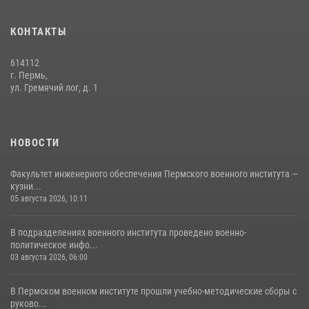
Факультет инженерного обеспечения Пермского военного института
— кузница профессионалов Росгвардии
КОНТАКТЫ
05 августа 2026, 10:11
8
614112
В подразделениях военного института проведено военно-
г. Пермь,
политическое информирование на тему: «28 июля – День памяти
ул. Гремячий лог, д. 1
равноапостольного великого князя Владимира – крестителя Руси,
небесного покровителя войск национальной гвардии Российской
Федерации»
НОВОСТИ
03 августа 2026, 06:00
5
Факультет инженерного обеспечения Пермского военного института —
кузни...
05 августа 2026, 10:11
В подразделениях военного института проведено военно-
политическое инфо...
03 августа 2026, 06:00
В Пермском военном институте прошли учебно-методические сборы с
руково...