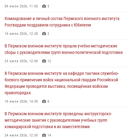
09 июля 2026, 11:30
3
Командование и личный состав Пермского военного института
Росгвардии поздравили сотрудника с Юбилеем
Командование и личный состав Пермского военного института
Росгвардии поздравили сотрудника с Юбилеем
10 июля 2026, 12:28
2
10 июля 2026, 12:28
2
В Пермском военном институте состоялся выпуск слушателей
курсов повышения квалификации офицерского состава
В Пермском военном институте прошли учебно-методические
сборы с руководителями групп военно-политической подготовки
09 июля 2026, 11:30
3
23 июля 2026, 12:00
12
В Пермском военном институте начала работу приемная комиссия
по набору абитуриентов из числа граждан, прошедших и не
В Пермском военном институте на кафедре тактики служебно-
проходивших военную службу
боевого применения войск национальной гвардии Российской
Федерации проводится выставка, посвящённая войскам
08 июля 2026, 09:36
2
правопорядка
Военнослужащие Пермского военного института приняли участие в
10 июля 2026, 14:30
8
чемпионате войск национальной гвардии Российской Федерации по
боксу
В Пермском военном институте проведены инструкторско-
методические занятия с руководителями учебных групп
07 июля 2026, 10:30
4
командирской подготовки и их заместителями
24 июля 2026, 12:30
14