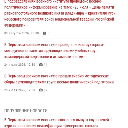
В подразделениях военного института проведено военно-
политическое информирование на тему: «28 июля – День памяти
равноапостольного великого князя Владимира – крестителя Руси,
небесного покровителя войск национальной гвардии Российской
Федерации»
03 августа 2026, 06:00
5
В Пермском военном институте проведены инструкторско-
методические занятия с руководителями учебных групп
командирской подготовки и их заместителями
24 июля 2026, 12:30
14
В Пермском военном институте прошли учебно-методические
сборы с руководителями групп военно-политической подготовки
23 июля 2026, 12:00
12
В Пермском военном институте на кафедре тактики служебно-
боевого применения войск национальной гвардии Российской
ПОПУЛЯРНЫЕ НОВОСТИ
Федерации проводится выставка, посвящённая войскам
правопорядка
В Пермском военном институте состоялся выпуск слушателей
курсов повышения квалификации офицерского состава
10 июля 2026, 14:30
8