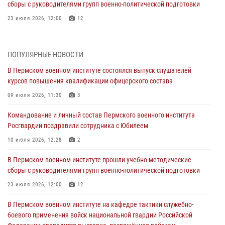
сборы с руководителями групп военно-политической подготовки
23 июля 2026, 12:00
12
В Пермском военном институте на кафедре тактики служебно-
боевого применения войск национальной гвардии Российской
ПОПУЛЯРНЫЕ НОВОСТИ
Федерации проводится выставка, посвящённая войскам
правопорядка
В Пермском военном институте состоялся выпуск слушателей
курсов повышения квалификации офицерского состава
10 июля 2026, 14:30
8
09 июля 2026, 11:30
3
Командование и личный состав Пермского военного института
Росгвардии поздравили сотрудника с Юбилеем
Командование и личный состав Пермского военного института
Росгвардии поздравили сотрудника с Юбилеем
10 июля 2026, 12:28
2
10 июля 2026, 12:28
2
В Пермском военном институте состоялся выпуск слушателей
курсов повышения квалификации офицерского состава
В Пермском военном институте прошли учебно-методические
сборы с руководителями групп военно-политической подготовки
09 июля 2026, 11:30
3
23 июля 2026, 12:00
12
В Пермском военном институте начала работу приемная комиссия
по набору абитуриентов из числа граждан, прошедших и не
В Пермском военном институте на кафедре тактики служебно-
проходивших военную службу
боевого применения войск национальной гвардии Российской