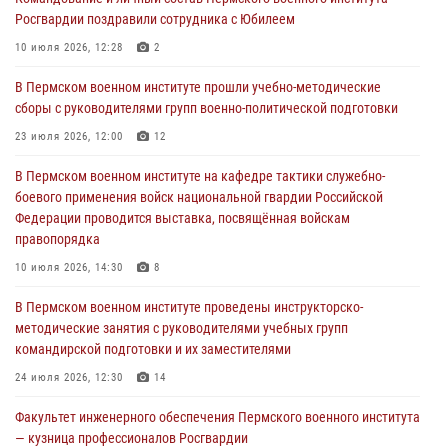
Росгвардии поздравили сотрудника с Юбилеем
10 июля 2026, 14:30
8
10 июля 2026, 12:28
2
Командование и личный состав Пермского военного института
Росгвардии поздравили сотрудника с Юбилеем
В Пермском военном институте прошли учебно-методические
сборы с руководителями групп военно-политической подготовки
10 июля 2026, 12:28
2
23 июля 2026, 12:00
12
В Пермском военном институте состоялся выпуск слушателей
курсов повышения квалификации офицерского состава
В Пермском военном институте на кафедре тактики служебно-
боевого применения войск национальной гвардии Российской
09 июля 2026, 11:30
3
Федерации проводится выставка, посвящённая войскам
правопорядка
В Пермском военном институте начала работу приемная комиссия
по набору абитуриентов из числа граждан, прошедших и не
10 июля 2026, 14:30
8
проходивших военную службу
В Пермском военном институте проведены инструкторско-
08 июля 2026, 09:36
2
методические занятия с руководителями учебных групп
командирской подготовки и их заместителями
Военнослужащие Пермского военного института приняли участие в
чемпионате войск национальной гвардии Российской Федерации по
24 июля 2026, 12:30
14
боксу
Факультет инженерного обеспечения Пермского военного института
07 июля 2026, 10:30
4
— кузница профессионалов Росгвардии