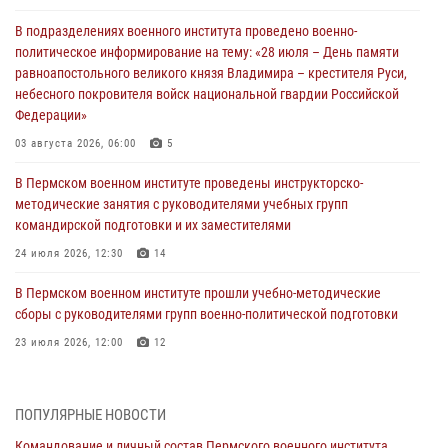
В подразделениях военного института проведено военно-
политическое информирование на тему: «28 июля – День памяти
равноапостольного великого князя Владимира – крестителя Руси,
небесного покровителя войск национальной гвардии Российской
Федерации»
03 августа 2026, 06:00
5
В Пермском военном институте проведены инструкторско-
методические занятия с руководителями учебных групп
командирской подготовки и их заместителями
24 июля 2026, 12:30
14
В Пермском военном институте прошли учебно-методические
сборы с руководителями групп военно-политической подготовки
23 июля 2026, 12:00
12
В Пермском военном институте на кафедре тактики служебно-
боевого применения войск национальной гвардии Российской
ПОПУЛЯРНЫЕ НОВОСТИ
Федерации проводится выставка, посвящённая войскам
правопорядка
Командование и личный состав Пермского военного института