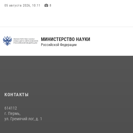
05 августа 2026, 10:11
8
В подразделениях военного института проведено военно-
политическое информирование на тему: «28 июля – День памяти
равноапостольного великого князя Владимира – крестителя Руси,
небесного покровителя войск национальной гвардии Российской
МИНИСТЕРСТВО НАУКИ
Федерации»
Российской Федерации
03 августа 2026, 06:00
5
История края в деталях
07 августа 2026, 10:39
6
КОНТАКТЫ
614112
г. Пермь,
ул. Гремячий лог, д. 1