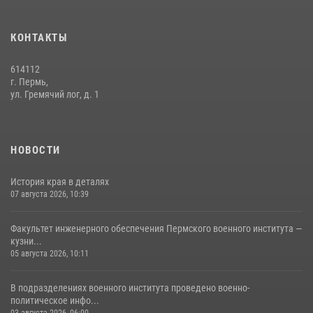
политическое информирование на тему: «28 июля – День памяти
равноапостольного великого князя Владимира – крестителя Руси,
КОНТАКТЫ
небесного покровителя войск национальной гвардии Российской
Федерации»
614112
03 августа 2026, 06:00
5
г. Пермь,
ул. Гремячий лог, д. 1
История края в деталях
07 августа 2026, 10:39
6
НОВОСТИ
История края в деталях
07 августа 2026, 10:39
Факультет инженерного обеспечения Пермского военного института —
кузни...
05 августа 2026, 10:11
В подразделениях военного института проведено военно-
политическое инфо...