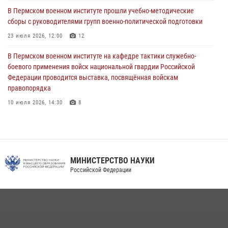
проходивших военную службу
В Пермском военном институте прошли учебно-методические
сборы с руководителями групп военно-политической подготовки
08 июля 2026, 09:36
2
23 июля 2026, 12:00
12
Военнослужащие Пермского военного института приняли участие в
чемпионате войск национальной гвардии Российской Федерации по
В Пермском военном институте на кафедре тактики служебно-
боксу
боевого применения войск национальной гвардии Российской
Федерации проводится выставка, посвящённая войскам
07 июля 2026, 10:30
4
правопорядка
10 июля 2026, 14:30
8
В Пермском военном институте проведены инструкторско-
методические занятия с руководителями учебных групп
командирской подготовки и их заместителями
24 июля 2026, 12:30
14
МИНИСТЕРСТВО НАУКИ
Российской Федерации
Факультет инженерного обеспечения Пермского военного института
— кузница профессионалов Росгвардии
05 августа 2026, 10:11
8
В подразделениях военного института проведено военно-