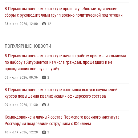
В Пермском военном институте прошли учебно-методические
сборы с руководителями групп военно-политической подготовки
23 июля 2026, 12:00
12
В Пермском военном институте на кафедре тактики служебно-
боевого применения войск национальной гвардии Российской
ПОПУЛЯРНЫЕ НОВОСТИ
Федерации проводится выставка, посвящённая войскам
правопорядка
В Пермском военном институте начала работу приемная комиссия
по набору абитуриентов из числа граждан, прошедших и не
10 июля 2026, 14:30
8
проходивших военную службу
Командование и личный состав Пермского военного института
08 июля 2026, 09:36
2
Росгвардии поздравили сотрудника с Юбилеем
В Пермском военном институте состоялся выпуск слушателей
10 июля 2026, 12:28
2
курсов повышения квалификации офицерского состава
В Пермском военном институте состоялся выпуск слушателей
09 июля 2026, 11:30
3
курсов повышения квалификации офицерского состава
Командование и личный состав Пермского военного института
09 июля 2026, 11:30
3
Росгвардии поздравили сотрудника с Юбилеем
В Пермском военном институте начала работу приемная комиссия
10 июля 2026, 12:28
2
по набору абитуриентов из числа граждан, прошедших и не