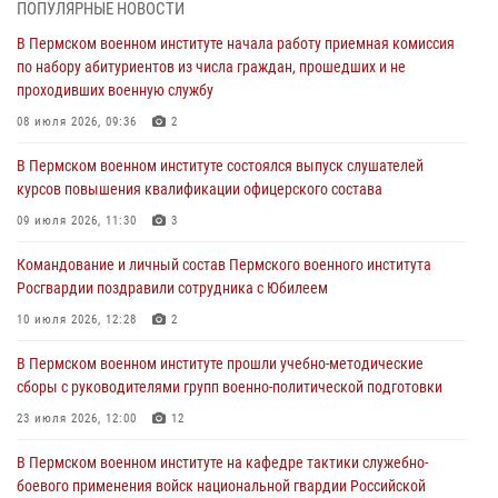
ПОПУЛЯРНЫЕ НОВОСТИ
Командование и личный состав Пермского военного института
В Пермском военном институте начала работу приемная комиссия
Росгвардии поздравили сотрудника с Юбилеем
по набору абитуриентов из числа граждан, прошедших и не
проходивших военную службу
10 июля 2026, 12:28
2
08 июля 2026, 09:36
2
В Пермском военном институте состоялся выпуск слушателей
курсов повышения квалификации офицерского состава
В Пермском военном институте состоялся выпуск слушателей
курсов повышения квалификации офицерского состава
09 июля 2026, 11:30
3
09 июля 2026, 11:30
3
В Пермском военном институте начала работу приемная комиссия
по набору абитуриентов из числа граждан, прошедших и не
Командование и личный состав Пермского военного института
проходивших военную службу
Росгвардии поздравили сотрудника с Юбилеем
08 июля 2026, 09:36
2
10 июля 2026, 12:28
2
Военнослужащие Пермского военного института приняли участие в
В Пермском военном институте прошли учебно-методические
чемпионате войск национальной гвардии Российской Федерации по
сборы с руководителями групп военно-политической подготовки
боксу
23 июля 2026, 12:00
12
07 июля 2026, 10:30
4
В Пермском военном институте на кафедре тактики служебно-
В Росгвардии определили лучших специалистов продовольственной
боевого применения войск национальной гвардии Российской