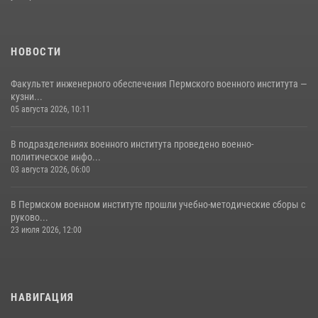
равноапостольного великого князя Владимира – крестителя Руси,
небесного покровителя войск национальной гвардии Российской
Федерации»
НОВОСТИ
03 августа 2026, 06:00
5
Факультет инженерного обеспечения Пермского военного института —
кузни...
05 августа 2026, 10:11
В подразделениях военного института проведено военно-
политическое инфо...
03 августа 2026, 06:00
В Пермском военном институте прошли учебно-методические сборы с
руково...
23 июля 2026, 12:00
НАВИГАЦИЯ