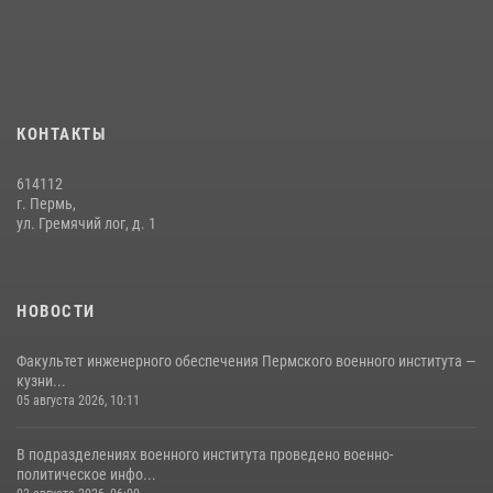
боксу
07 июля 2026, 10:30
4
Факультет инженерного обеспечения Пермского военного института
— кузница профессионалов Росгвардии
КОНТАКТЫ
05 августа 2026, 10:11
8
614112
В подразделениях военного института проведено военно-
г. Пермь,
политическое информирование на тему: «28 июля – День памяти
ул. Гремячий лог, д. 1
равноапостольного великого князя Владимира – крестителя Руси,
небесного покровителя войск национальной гвардии Российской
Федерации»
НОВОСТИ
03 августа 2026, 06:00
5
Факультет инженерного обеспечения Пермского военного института —
кузни...
05 августа 2026, 10:11
В подразделениях военного института проведено военно-
политическое инфо...