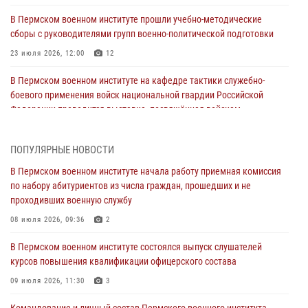
В Пермском военном институте прошли учебно-методические
сборы с руководителями групп военно-политической подготовки
23 июля 2026, 12:00
12
В Пермском военном институте на кафедре тактики служебно-
боевого применения войск национальной гвардии Российской
Федерации проводится выставка, посвящённая войскам
правопорядка
10 июля 2026, 14:30
8
ПОПУЛЯРНЫЕ НОВОСТИ
Командование и личный состав Пермского военного института
В Пермском военном институте начала работу приемная комиссия
Росгвардии поздравили сотрудника с Юбилеем
по набору абитуриентов из числа граждан, прошедших и не
проходивших военную службу
10 июля 2026, 12:28
2
08 июля 2026, 09:36
2
В Пермском военном институте состоялся выпуск слушателей
курсов повышения квалификации офицерского состава
В Пермском военном институте состоялся выпуск слушателей
курсов повышения квалификации офицерского состава
09 июля 2026, 11:30
3
09 июля 2026, 11:30
3
В Пермском военном институте начала работу приемная комиссия
по набору абитуриентов из числа граждан, прошедших и не