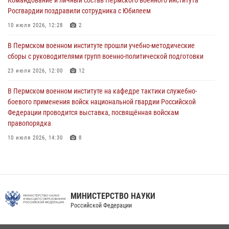
Командование и личный состав Пермского военного института
проходивших военную службу
Росгвардии поздравили сотрудника с Юбилеем
08 июля 2026, 09:36
2
10 июля 2026, 12:28
2
Военнослужащие Пермского военного института приняли участие в
В Пермском военном институте прошли учебно-методические
чемпионате войск национальной гвардии Российской Федерации по
сборы с руководителями групп военно-политической подготовки
боксу
23 июля 2026, 12:00
12
07 июля 2026, 10:30
4
В Пермском военном институте на кафедре тактики служебно-
В Росгвардии определили лучших специалистов продовольственной
боевого применения войск национальной гвардии Российской
службы
Федерации проводится выставка, посвящённая войскам
правопорядка
06 июля 2026, 05:30
4
10 июля 2026, 14:30
8
В Пермском военном институте проведены инструкторско-
методические занятия с руководителями учебных групп
командирской подготовки и их заместителями
24 июля 2026, 12:30
14
МИНИСТЕРСТВО НАУКИ
Российской Федерации
Военнослужащие Пермского военного института приняли участие в
чемпионате войск национальной гвардии Российской Федерации по