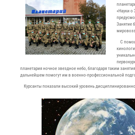
планетар
«Науки о
предусмо
Занятие 
мировозз
С помощь
кинологи
уникальн
первокур
планетария ночное звездное небо, благодаря таким заняти
дальнейшем помогут им в военно-профессиональной подго
Курсанты показали высокий уровень дисциплинированнос