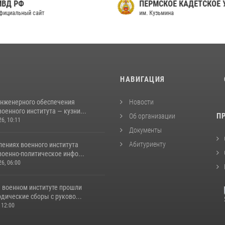
МВД РФ
ПЕРМСКОЕ КАДЕТСКОЕ
фициальный сайт
им. Кузьмина
И
НАВИГАЦИЯ
инженерного обеспечения
Новости
оенного института — кузни...
П
Об организации
26, 10:11
Документы
Абитуриенту
лениях военного института
военно-политическое инфо...
26, 06:00
 военном институте прошли
дические сборы с руково...
 12:00