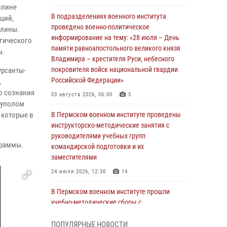
плине
В подразделениях военного института
ций,
проведено военно-политическое
плины.
информирование на тему: «28 июля – День
гического
памяти равноапостольного великого князя
ы.
Владимира – крестителя Руси, небесного
покровителя войск национальной гвардии
рсанты-
Российской Федерации»
,
о сознания
03 августа 2026, 06:00
5
куполом
 которые в
В Пермском военном институте проведены
инструкторско-методические занятия с
руководителями учебных групп
граммы.
командирской подготовки и их
заместителями
24 июля 2026, 12:30
14
В Пермском военном институте прошли
учебно-методические сборы с
руководителями групп военно-политической
подготовки
ПОПУЛЯРНЫЕ НОВОСТИ