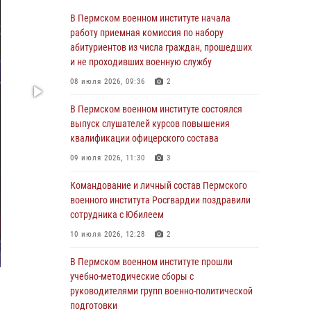
23 июля 2026, 12:00
12
В Пермском военном институте начала
работу приемная комиссия по набору
В Пермском военном институте на кафедре
абитуриентов из числа граждан, прошедших
тактики служебно-боевого применения войск
и не проходивших военную службу
национальной гвардии Российской
08 июля 2026, 09:36
2
Федерации проводится выставка,
посвящённая войскам правопорядка
В Пермском военном институте состоялся
10 июля 2026, 14:30
8
выпуск слушателей курсов повышения
квалификации офицерского состава
Командование и личный состав Пермского
09 июля 2026, 11:30
3
военного института Росгвардии поздравили
сотрудника с Юбилеем
Командование и личный состав Пермского
10 июля 2026, 12:28
2
военного института Росгвардии поздравили
сотрудника с Юбилеем
В Пермском военном институте состоялся
10 июля 2026, 12:28
2
выпуск слушателей курсов повышения
квалификации офицерского состава
В Пермском военном институте прошли
09 июля 2026, 11:30
3
учебно-методические сборы с
руководителями групп военно-политической
В Пермском военном институте начала
подготовки