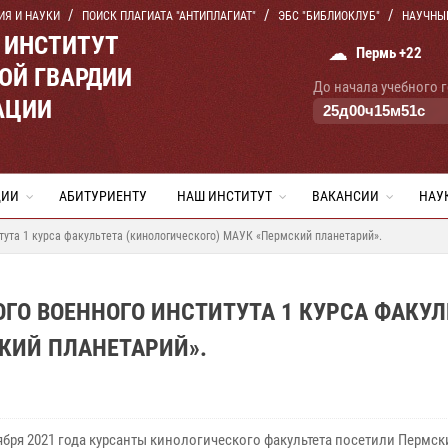
ИЯ И НАУКИ
ПОИСК ПЛАГИАТА "АНТИПЛАГИАТ"
ЭБС "БИБЛИОКЛУБ"
НАУЧНЫ
 ИНСТИТУТ
☁
Пермь +22
ОЙ ГВАРДИИ
До начала учебного 
АЦИИ
25
д
00
ч
15
м
50
с
ЦИИ
АБИТУРИЕНТУ
НАШ ИНСТИТУТ
ВАКАНСИИ
НАУ
ута 1 курса факультета (кинологического) МАУК «Пермский планетарий».
О ВОЕННОГО ИНСТИТУТА 1 КУРСА ФАКУЛ
КИЙ ПЛАНЕТАРИЙ».
бря 2021 года курсанты кинологического факультета посетили Пермск