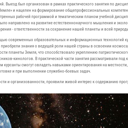
ий. Выезд был организован в рамках практического занятия по дисци
 Земле» и нацелен на формирование общепрофессиональных компетен
тренных рабочей программой и тематическим планом учебной дисци
было направлено на развитие естественнонаучного мышления и эколо
рения - ответственности за сохранение нашей планеты и всей природ
ю современных образовательных и информационных технологий ку
 приобрели знания о ведущей роли нашей страны в освоении космоса
ости планеты Земля, что способствовало укреплению патриотическог
сников-кинологов. В практической части занятия рассматривали под 
ям курсанты смогут овладеть навыками ориентирования на местности,
товке и при выполнении служебно-боевых задач.
ти и организованности, проявили живой интерес к содержанию про