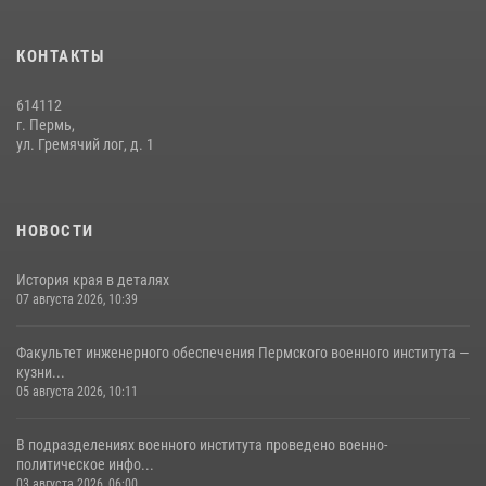
политическое информирование на тему: «28 июля – День памяти
равноапостольного великого князя Владимира – крестителя Руси,
КОНТАКТЫ
небесного покровителя войск национальной гвардии Российской
Федерации»
614112
03 августа 2026, 06:00
5
г. Пермь,
ул. Гремячий лог, д. 1
История края в деталях
07 августа 2026, 10:39
6
НОВОСТИ
История края в деталях
07 августа 2026, 10:39
Факультет инженерного обеспечения Пермского военного института —
кузни...
05 августа 2026, 10:11
В подразделениях военного института проведено военно-
политическое инфо...
03 августа 2026, 06:00