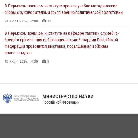
проходивших военную службу
В Пермском военном институте прошли учебно-методические
сборы с руководителями групп военно-политической подготовки
08 июля 2026, 09:36
2
23 июля 2026, 12:00
12
Военнослужащие Пермского военного института приняли участие в
чемпионате войск национальной гвардии Российской Федерации по
В Пермском военном институте на кафедре тактики служебно-
боксу
боевого применения войск национальной гвардии Российской
Федерации проводится выставка, посвящённая войскам
07 июля 2026, 10:30
4
правопорядка
10 июля 2026, 14:30
8
В Пермском военном институте проведены инструкторско-
методические занятия с руководителями учебных групп
командирской подготовки и их заместителями
24 июля 2026, 12:30
14
МИНИСТЕРСТВО НАУКИ
Российской Федерации
Факультет инженерного обеспечения Пермского военного института
— кузница профессионалов Росгвардии
05 августа 2026, 10:11
8
В подразделениях военного института проведено военно-