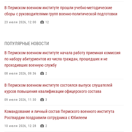
В Пермском военном институте прошли учебно-методические
сборы с руководителями групп военно-политической подготовки
23 июля 2026, 12:00
12
В Пермском военном институте на кафедре тактики служебно-
боевого применения войск национальной гвардии Российской
ПОПУЛЯРНЫЕ НОВОСТИ
Федерации проводится выставка, посвящённая войскам
правопорядка
В Пермском военном институте начала работу приемная комиссия
по набору абитуриентов из числа граждан, прошедших и не
10 июля 2026, 14:30
8
проходивших военную службу
Командование и личный состав Пермского военного института
08 июля 2026, 09:36
2
Росгвардии поздравили сотрудника с Юбилеем
В Пермском военном институте состоялся выпуск слушателей
10 июля 2026, 12:28
2
курсов повышения квалификации офицерского состава
В Пермском военном институте состоялся выпуск слушателей
09 июля 2026, 11:30
3
курсов повышения квалификации офицерского состава
Командование и личный состав Пермского военного института
09 июля 2026, 11:30
3
Росгвардии поздравили сотрудника с Юбилеем
В Пермском военном институте начала работу приемная комиссия
10 июля 2026, 12:28
2
по набору абитуриентов из числа граждан, прошедших и не