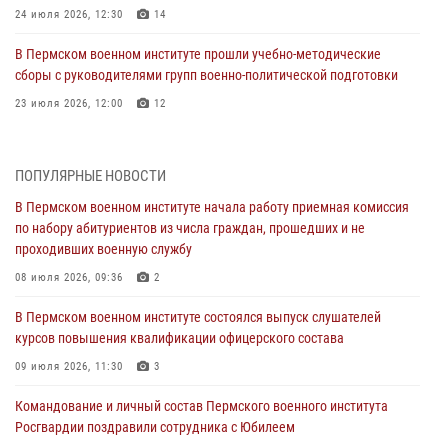
24 июля 2026, 12:30
14
В Пермском военном институте прошли учебно-методические
сборы с руководителями групп военно-политической подготовки
23 июля 2026, 12:00
12
В Пермском военном институте на кафедре тактики служебно-
боевого применения войск национальной гвардии Российской
ПОПУЛЯРНЫЕ НОВОСТИ
Федерации проводится выставка, посвящённая войскам
правопорядка
В Пермском военном институте начала работу приемная комиссия
по набору абитуриентов из числа граждан, прошедших и не
10 июля 2026, 14:30
8
проходивших военную службу
Командование и личный состав Пермского военного института
08 июля 2026, 09:36
2
Росгвардии поздравили сотрудника с Юбилеем
В Пермском военном институте состоялся выпуск слушателей
10 июля 2026, 12:28
2
курсов повышения квалификации офицерского состава
В Пермском военном институте состоялся выпуск слушателей
09 июля 2026, 11:30
3
курсов повышения квалификации офицерского состава
Командование и личный состав Пермского военного института
09 июля 2026, 11:30
3
Росгвардии поздравили сотрудника с Юбилеем