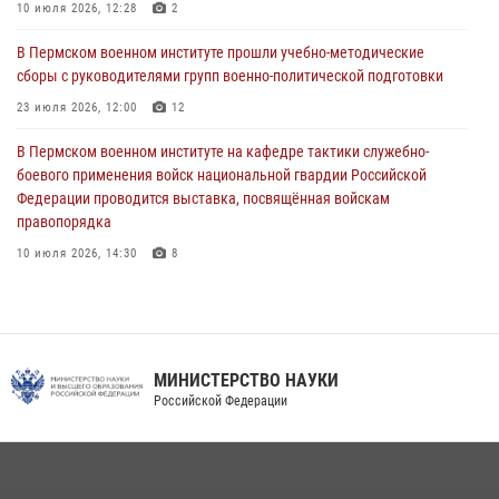
В Пермском военном институте начала работу приемная комиссия
10 июля 2026, 12:28
2
по набору абитуриентов из числа граждан, прошедших и не
проходивших военную службу
В Пермском военном институте прошли учебно-методические
сборы с руководителями групп военно-политической подготовки
08 июля 2026, 09:36
2
23 июля 2026, 12:00
12
Военнослужащие Пермского военного института приняли участие в
чемпионате войск национальной гвардии Российской Федерации по
В Пермском военном институте на кафедре тактики служебно-
боксу
боевого применения войск национальной гвардии Российской
Федерации проводится выставка, посвящённая войскам
07 июля 2026, 10:30
4
правопорядка
10 июля 2026, 14:30
8
В Пермском военном институте проведены инструкторско-
методические занятия с руководителями учебных групп
командирской подготовки и их заместителями
24 июля 2026, 12:30
14
МИНИСТЕРСТВО НАУКИ
Российской Федерации
Факультет инженерного обеспечения Пермского военного института
— кузница профессионалов Росгвардии
05 августа 2026, 10:11
8