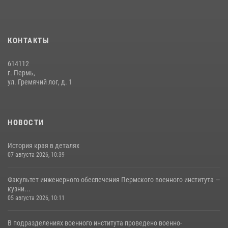
В подразделениях военного института проведено военно-
политическое информирование на тему: «28 июля – День памяти
равноапостольного великого князя Владимира – крестителя Руси,
КОНТАКТЫ
небесного покровителя войск национальной гвардии Российской
Федерации»
614112
03 августа 2026, 06:00
5
г. Пермь,
ул. Гремячий лог, д. 1
История края в деталях
07 августа 2026, 10:39
6
НОВОСТИ
История края в деталях
07 августа 2026, 10:39
Факультет инженерного обеспечения Пермского военного института —
кузни...
05 августа 2026, 10:11
В подразделениях военного института проведено военно-