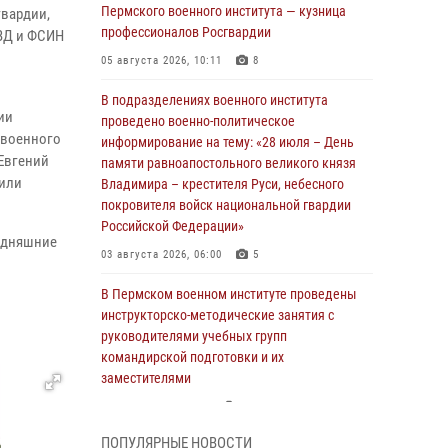
Пермского военного института — кузница
вардии,
профессионалов Росгвардии
ВД и ФСИН
05 августа 2026, 10:11
8
В подразделениях военного института
ии
проведено военно-политическое
 военного
информирование на тему: «28 июля – День
Евгений
памяти равноапостольного великого князя
чили
Владимира – крестителя Руси, небесного
покровителя войск национальной гвардии
Российской Федерации»
годняшние
03 августа 2026, 06:00
5
В Пермском военном институте проведены
инструкторско-методические занятия с
руководителями учебных групп
командирской подготовки и их
заместителями
24 июля 2026, 12:30
14
ПОПУЛЯРНЫЕ НОВОСТИ
В Пермском военном институте прошли