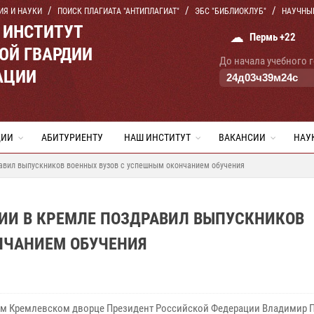
ИЯ И НАУКИ
ПОИСК ПЛАГИАТА "АНТИПЛАГИАТ"
ЭБС "БИБЛИОКЛУБ"
НАУЧНЫ
 ИНСТИТУТ
☁
Пермь +22
ОЙ ГВАРДИИ
До начала учебного 
АЦИИ
24
д
03
ч
39
м
23
с
ЦИИ
АБИТУРИЕНТУ
НАШ ИНСТИТУТ
ВАКАНСИИ
НАУ
авил выпускников военных вузов с успешным окончанием обучения
ИИ В КРЕМЛЕ ПОЗДРАВИЛ ВЫПУСКНИКОВ
НЧАНИЕМ ОБУЧЕНИЯ
м Кремлевском дворце Президент Российской Федерации Владимир 