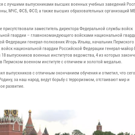
ся с лучшими выпускниками высших военных учебных заведений Росг
ны, МЧС, ФСБ, ФСО, а также высших образовательных организаций М
че присутствовали заместитель директора Федеральной службы войск
ьной гвардии – главнокомандующего войсками национальной гвард
ой Федерации генерал-полковник Игорь Ильяш, начальник Пермского
а войск национальной гвардии Российской Федерации генерал-майор 
и 18 выпускников военных институтов ведомства, 4 из которых закон
 в Пермском военном институте с отличием и золотой медалью.
ил выпускников с отличным окончанием обучения и отметил, что се
дину, за наш народ, ведут борьбу с терроризмом, отстаивают мир и
ое развитие.