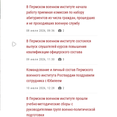
учебно-методические сборы с
В Пермском военном институте начала
руководителями групп военно-политической
работу приемная комиссия по набору
подготовки
абитуриентов из числа граждан, прошедших
и не проходивших военную службу
23 июля 2026, 12:00
12
08 июля 2026, 09:36
2
В Пермском военном институте на кафедре
тактики служебно-боевого применения войск
В Пермском военном институте состоялся
национальной гвардии Российской
выпуск слушателей курсов повышения
Федерации проводится выставка,
квалификации офицерского состава
посвящённая войскам правопорядка
09 июля 2026, 11:30
3
10 июля 2026, 14:30
8
Командование и личный состав Пермского
Командование и личный состав Пермского
военного института Росгвардии поздравили
военного института Росгвардии поздравили
сотрудника с Юбилеем
сотрудника с Юбилеем
10 июля 2026, 12:28
2
10 июля 2026, 12:28
2
В Пермском военном институте прошли
В Пермском военном институте состоялся
учебно-методические сборы с
выпуск слушателей курсов повышения
руководителями групп военно-политической
квалификации офицерского состава
подготовки