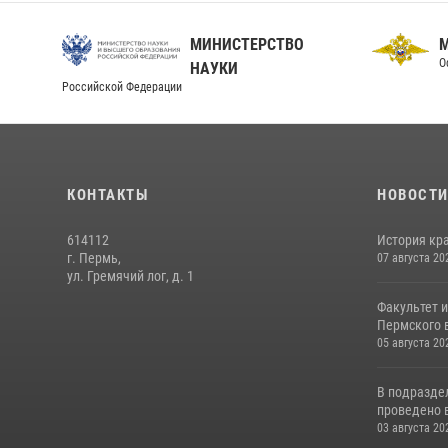
МИНИСТЕРСТВО
О
НАУКИ
Российской Федерации
КОНТАКТЫ
НОВОСТ
614112
История кра
г. Пермь,
07 августа 20
ул. Гремячий лог, д. 1
Факультет 
Пермского в
05 августа 20
В подразде
проведено 
03 августа 20