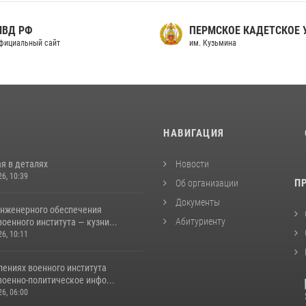
МВД РФ
ПЕРМСКОЕ КАДЕТСКОЕ
фициальный сайт
им. Кузьмина
И
НАВИГАЦИЯ
я в деталях
Новости
26, 10:39
П
Об организации
Документы
инженерного обеспечения
Абитуриенту
оенного института — кузни...
26, 10:11
лениях военного института
военно-политическое инфо...
26, 06:00