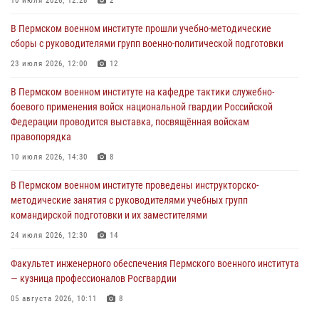
10 июля 2026, 12:28
2
Командование и личный состав Пермского военного института
Росгвардии поздравили сотрудника с Юбилеем
В Пермском военном институте прошли учебно-методические
сборы с руководителями групп военно-политической подготовки
10 июля 2026, 12:28
2
23 июля 2026, 12:00
12
В Пермском военном институте состоялся выпуск слушателей
курсов повышения квалификации офицерского состава
В Пермском военном институте на кафедре тактики служебно-
боевого применения войск национальной гвардии Российской
09 июля 2026, 11:30
3
Федерации проводится выставка, посвящённая войскам
правопорядка
В Пермском военном институте начала работу приемная комиссия
по набору абитуриентов из числа граждан, прошедших и не
10 июля 2026, 14:30
8
проходивших военную службу
В Пермском военном институте проведены инструкторско-
08 июля 2026, 09:36
2
методические занятия с руководителями учебных групп
командирской подготовки и их заместителями
Военнослужащие Пермского военного института приняли участие в
чемпионате войск национальной гвардии Российской Федерации по
24 июля 2026, 12:30
14
боксу
Факультет инженерного обеспечения Пермского военного института
07 июля 2026, 10:30
4
— кузница профессионалов Росгвардии
05 августа 2026, 10:11
8