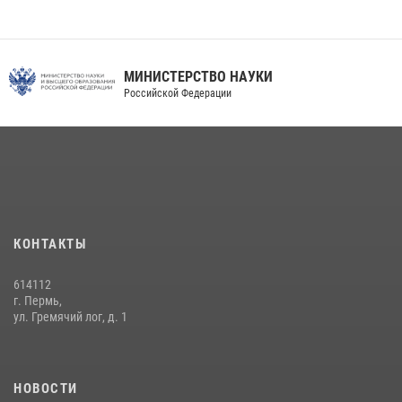
В подразделениях военного института проведено военно-
политическое информирование на тему: «28 июля – День памяти
равноапостольного великого князя Владимира – крестителя Руси,
небесного покровителя войск национальной гвардии Российской
МИНИСТЕРСТВО НАУКИ
Федерации»
Российской Федерации
03 августа 2026, 06:00
5
История края в деталях
07 августа 2026, 10:39
6
КОНТАКТЫ
614112
г. Пермь,
ул. Гремячий лог, д. 1
НОВОСТИ