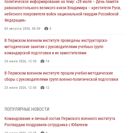
политическое информирование на тему: «28 июля – День памяти
равноапостольного великого князя Владимира – крестителя Руси,
небесного покровителя войск национальной гвардии Российской
Федерации»
03 августа 2026, 06:00
5
В Пермском военном институте проведены инструкторско-
методические занятия с руководителями учебных групп
командирской подготовки и их заместителями
24 июля 2026, 12:30
14
В Пермском военном институте прошли учебно-методические
сборы с руководителями групп военно-политической подготовки
23 июля 2026, 12:00
12
В Пермском военном институте на кафедре тактики служебно-
боевого применения войск национальной гвардии Российской
ПОПУЛЯРНЫЕ НОВОСТИ
Федерации проводится выставка, посвящённая войскам
правопорядка
Командование и личный состав Пермского военного института
Росгвардии поздравили сотрудника с Юбилеем
10 июля 2026, 14:30
8