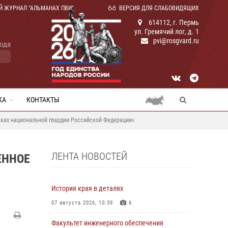
Й ЖУРНАЛ "АЛЬМАНАХ ПВИ"
ВЕРСИЯ ДЛЯ СЛАБОВИДЯЩИХ
614112, г. Пермь
ул. Гремячий лог, д. 1
pvi@rosgvard.ru
года
КА
КОНТАКТЫ
йсках национальной гвардии Российской Федерации»
ЛЕНТА НОВОСТЕЙ
ЕННОЕ
История края в деталях
07 августа 2026, 10:39
6
Факультет инженерного обеспечения