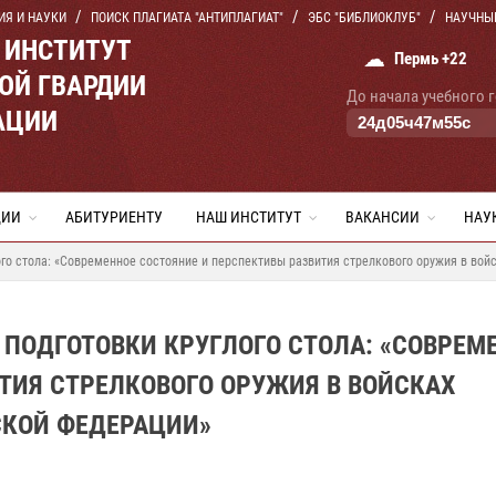
ИЯ И НАУКИ
ПОИСК ПЛАГИАТА "АНТИПЛАГИАТ"
ЭБС "БИБЛИОКЛУБ"
НАУЧНЫ
 ИНСТИТУТ
☁
Пермь +22
ОЙ ГВАРДИИ
До начала учебного 
АЦИИ
24
д
05
ч
47
м
54
с
ЦИИ
АБИТУРИЕНТУ
НАШ ИНСТИТУТ
ВАКАНСИИ
НАУ
ого стола: «Современное состояние и перспективы развития стрелкового оружия в во
 ПОДГОТОВКИ КРУГЛОГО СТОЛА: «СОВРЕМ
ТИЯ СТРЕЛКОВОГО ОРУЖИЯ В ВОЙСКАХ
СКОЙ ФЕДЕРАЦИИ»