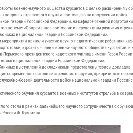
 работы военно-научного общества курсантов с целью расширения у 
а в вопросах стрелкового оружия, состоящего на вооружении войск
ьной гвардии Российской Федерации, на кафедре огневой подготовк
стол по теме: «Современное состояние и перспективы развития стрел
 войсках национальной гвардии Российской Федерации».
м мероприятии приняли участие научно-педагогические работники ка
одготовки, курсанты - члены военно-научного общества курсантов и к
ов Пермского президентского кадетского училища имени Героя России
 войск национальной гвардии Российской Федерации».
убличных выступлений докладчиками представлены тезисы докладов,
ие современное состояние стрелкового оружия, приоритетные персп
 служебно-боевой деятельности войск национальной гвардии Россий
тического обучения курсантов военных институтов стрельбе в совр
глого стола в рамках дальнейшего научного сотрудничества с обуча
я России Ф. Кузьмина.