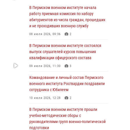
учебно-методические сборы с
В Пермском военном институте начала
руководителями групп военно-политической
работу приемная комиссия по набору
подготовки
абитуриентов из числа граждан, прошедших
и не проходивших военную службу
23 июля 2026, 12:00
12
08 июля 2026, 09:36
2
В Пермском военном институте на кафедре
тактики служебно-боевого применения войск
В Пермском военном институте состоялся
национальной гвардии Российской
выпуск слушателей курсов повышения
Федерации проводится выставка,
квалификации офицерского состава
посвящённая войскам правопорядка
09 июля 2026, 11:30
3
10 июля 2026, 14:30
8
Командование и личный состав Пермского
Командование и личный состав Пермского
военного института Росгвардии поздравили
военного института Росгвардии поздравили
сотрудника с Юбилеем
сотрудника с Юбилеем
10 июля 2026, 12:28
2
10 июля 2026, 12:28
2
В Пермском военном институте прошли
В Пермском военном институте состоялся
учебно-методические сборы с
выпуск слушателей курсов повышения
руководителями групп военно-политической
квалификации офицерского состава
подготовки