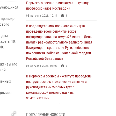
Пермского военного института — кузница
обучающихся
профессионалов Росгвардии
05 августа 2026, 10:11
8
и проведен
кового
В подразделениях военного института
проведено военно-политическое
федры
информирование на тему: «28 июля – День
адеты 10,
памяти равноапостольного великого князя
 Ф.
Владимира – крестителя Руси, небесного
покровителя войск национальной гвардии
Российской Федерации»
ективы его
03 августа 2026, 06:00
5
ской
В Пермском военном институте проведены
еменных
инструкторско-методические занятия с
руководителями учебных групп
ющимися
командирской подготовки и их
заместителями
24 июля 2026, 12:30
14
ПОПУЛЯРНЫЕ НОВОСТИ
В Пермском военном институте прошли