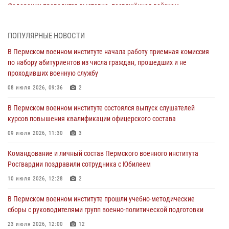
Федерации проводится выставка, посвящённая войскам
правопорядка
10 июля 2026, 14:30
8
ПОПУЛЯРНЫЕ НОВОСТИ
Командование и личный состав Пермского военного института
В Пермском военном институте начала работу приемная комиссия
Росгвардии поздравили сотрудника с Юбилеем
по набору абитуриентов из числа граждан, прошедших и не
проходивших военную службу
10 июля 2026, 12:28
2
08 июля 2026, 09:36
2
В Пермском военном институте состоялся выпуск слушателей
курсов повышения квалификации офицерского состава
В Пермском военном институте состоялся выпуск слушателей
курсов повышения квалификации офицерского состава
09 июля 2026, 11:30
3
09 июля 2026, 11:30
3
В Пермском военном институте начала работу приемная комиссия
по набору абитуриентов из числа граждан, прошедших и не
Командование и личный состав Пермского военного института
проходивших военную службу
Росгвардии поздравили сотрудника с Юбилеем
08 июля 2026, 09:36
2
10 июля 2026, 12:28
2
Военнослужащие Пермского военного института приняли участие в
В Пермском военном институте прошли учебно-методические
чемпионате войск национальной гвардии Российской Федерации по
сборы с руководителями групп военно-политической подготовки
боксу
23 июля 2026, 12:00
12