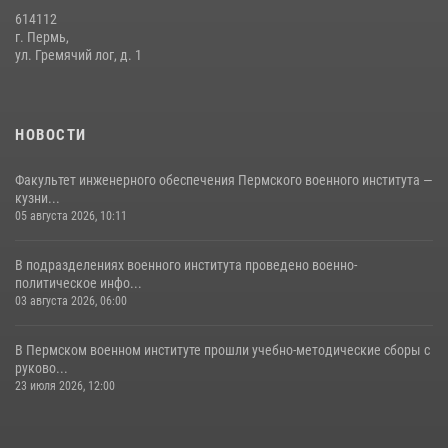
614112
В подразделениях военного института проведено военно-
г. Пермь,
политическое информирование на тему: «28 июля – День памяти
ул. Гремячий лог, д. 1
равноапостольного великого князя Владимира – крестителя Руси,
небесного покровителя войск национальной гвардии Российской
Федерации»
НОВОСТИ
03 августа 2026, 06:00
5
Факультет инженерного обеспечения Пермского военного института —
кузни...
05 августа 2026, 10:11
В подразделениях военного института проведено военно-
политическое инфо...
03 августа 2026, 06:00
В Пермском военном институте прошли учебно-методические сборы с
руково...
23 июля 2026, 12:00