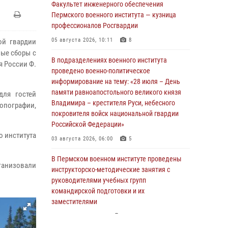
Факультет инженерного обеспечения
Пермского военного института — кузница
профессионалов Росгвардии
05 августа 2026, 10:11
8
ой гвардии
вые сборы с
В подразделениях военного института
я России Ф.
проведено военно-политическое
информирование на тему: «28 июля – День
памяти равноапостольного великого князя
для гостей
Владимира – крестителя Руси, небесного
опографии,
покровителя войск национальной гвардии
Российской Федерации»
о института
03 августа 2026, 06:00
5
В Пермском военном институте проведены
ганизовали
инструкторско-методические занятия с
руководителями учебных групп
командирской подготовки и их
заместителями
24 июля 2026, 12:30
14