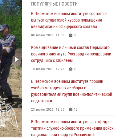
ПОПУЛЯРНЫЕ НОВОСТИ
В Пермском военном институте прошли
учебно-методические сборы с
В Пермском военном институте состоялся
руководителями групп военно-политической
выпуск слушателей курсов повышения
подготовки
квалификации офицерского состава
23 июля 2026, 12:00
12
09 июля 2026, 11:30
3
В Пермском военном институте на кафедре
Командование и личный состав Пермского
тактики служебно-боевого применения войск
военного института Росгвардии поздравили
национальной гвардии Российской
сотрудника с Юбилеем
Федерации проводится выставка,
10 июля 2026, 12:28
2
посвящённая войскам правопорядка
10 июля 2026, 14:30
8
В Пермском военном институте прошли
учебно-методические сборы с
Командование и личный состав Пермского
руководителями групп военно-политической
военного института Росгвардии поздравили
подготовки
сотрудника с Юбилеем
23 июля 2026, 12:00
12
10 июля 2026, 12:28
2
В Пермском военном институте на кафедре
В Пермском военном институте состоялся
тактики служебно-боевого применения войск
выпуск слушателей курсов повышения
национальной гвардии Российской