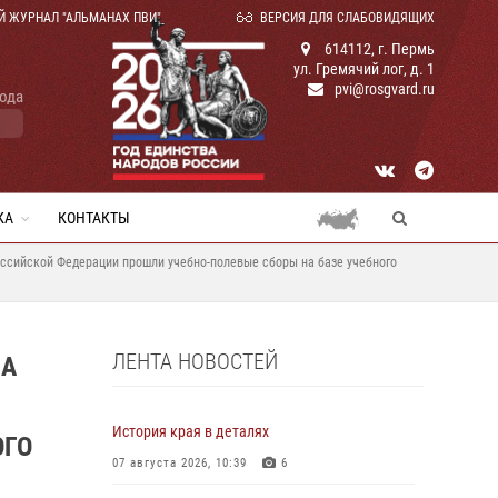
Й ЖУРНАЛ "АЛЬМАНАХ ПВИ"
ВЕРСИЯ ДЛЯ СЛАБОВИДЯЩИХ
614112, г. Пермь
ул. Гремячий лог, д. 1
pvi@rosgvard.ru
года
КА
КОНТАКТЫ
оссийской Федерации прошли учебно-полевые сборы на базе учебного
ЛЕНТА НОВОСТЕЙ
ЩА
История края в деталях
ОГО
07 августа 2026, 10:39
6