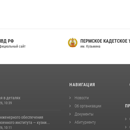
МВД РФ
ПЕРМСКОЕ КАДЕТСКОЕ
фициальный сайт
им. Кузьмина
И
НАВИГАЦИЯ
я в деталях
Новости
26, 10:39
П
Об организации
Документы
инженерного обеспечения
Абитуриенту
оенного института — кузни...
26, 10:11