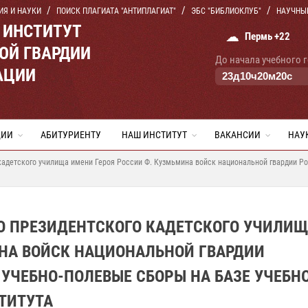
ИЯ И НАУКИ
ПОИСК ПЛАГИАТА "АНТИПЛАГИАТ"
ЭБС "БИБЛИОКЛУБ"
НАУЧНЫ
 ИНСТИТУТ
☁
Пермь +22
ОЙ ГВАРДИИ
До начала учебного 
АЦИИ
23
д
10
ч
20
м
19
с
ЦИИ
АБИТУРИЕНТУ
НАШ ИНСТИТУТ
ВАКАНСИИ
НАУ
кадетского училища имени Героя России Ф. Кузмьмина войск национальной гвардии Р
ГО ПРЕЗИДЕНТСКОГО КАДЕТСКОГО УЧИЛИ
ИНА ВОЙСК НАЦИОНАЛЬНОЙ ГВАРДИИ
УЧЕБНО-ПОЛЕВЫЕ СБОРЫ НА БАЗЕ УЧЕБН
ТИТУТА