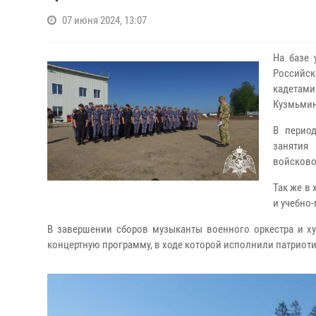
07 июня 2024, 13:07
На базе 
Российск
кадетами
Кузмьмин
В период
занятия
войсково
Так же в
и учебно
В завершении сборов музыканты военного оркестра и ху
концертную программу, в ходе которой исполнили патрио