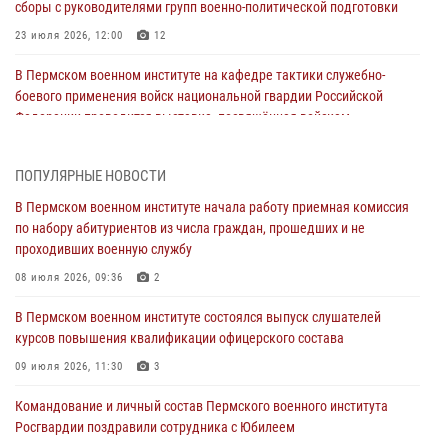
сборы с руководителями групп военно-политической подготовки
23 июля 2026, 12:00
12
В Пермском военном институте на кафедре тактики служебно-
боевого применения войск национальной гвардии Российской
Федерации проводится выставка, посвящённая войскам
правопорядка
10 июля 2026, 14:30
8
ПОПУЛЯРНЫЕ НОВОСТИ
Командование и личный состав Пермского военного института
В Пермском военном институте начала работу приемная комиссия
Росгвардии поздравили сотрудника с Юбилеем
по набору абитуриентов из числа граждан, прошедших и не
проходивших военную службу
10 июля 2026, 12:28
2
08 июля 2026, 09:36
2
В Пермском военном институте состоялся выпуск слушателей
курсов повышения квалификации офицерского состава
В Пермском военном институте состоялся выпуск слушателей
курсов повышения квалификации офицерского состава
09 июля 2026, 11:30
3
09 июля 2026, 11:30
3
В Пермском военном институте начала работу приемная комиссия
по набору абитуриентов из числа граждан, прошедших и не
Командование и личный состав Пермского военного института
проходивших военную службу
Росгвардии поздравили сотрудника с Юбилеем