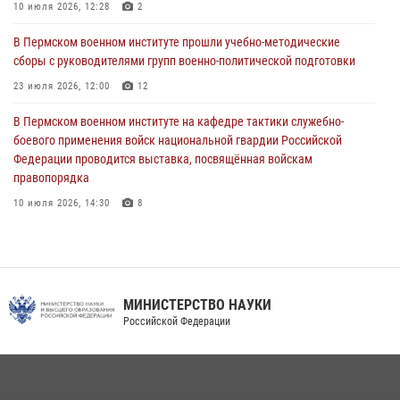
08 июля 2026, 09:36
2
10 июля 2026, 12:28
2
Военнослужащие Пермского военного института приняли участие в
В Пермском военном институте прошли учебно-методические
чемпионате войск национальной гвардии Российской Федерации по
сборы с руководителями групп военно-политической подготовки
боксу
23 июля 2026, 12:00
12
07 июля 2026, 10:30
4
В Пермском военном институте на кафедре тактики служебно-
В Росгвардии определили лучших специалистов продовольственной
боевого применения войск национальной гвардии Российской
службы
Федерации проводится выставка, посвящённая войскам
правопорядка
06 июля 2026, 05:30
4
10 июля 2026, 14:30
8
В Пермском военном институте проведены инструкторско-
методические занятия с руководителями учебных групп
командирской подготовки и их заместителями
24 июля 2026, 12:30
14
МИНИСТЕРСТВО НАУКИ
Российской Федерации
Военнослужащие Пермского военного института приняли участие в
чемпионате войск национальной гвардии Российской Федерации по
боксу
07 июля 2026, 10:30
4