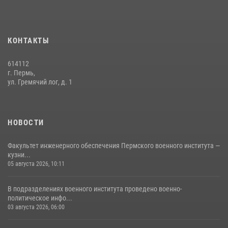
Факультет инженерного обеспечения Пермского военного института
— кузница профессионалов Росгвардии
КОНТАКТЫ
05 августа 2026, 10:11
8
614112
В подразделениях военного института проведено военно-
г. Пермь,
политическое информирование на тему: «28 июля – День памяти
ул. Гремячий лог, д. 1
равноапостольного великого князя Владимира – крестителя Руси,
небесного покровителя войск национальной гвардии Российской
Федерации»
НОВОСТИ
03 августа 2026, 06:00
5
Факультет инженерного обеспечения Пермского военного института —
кузни...
05 августа 2026, 10:11
В подразделениях военного института проведено военно-
политическое инфо...
03 августа 2026, 06:00