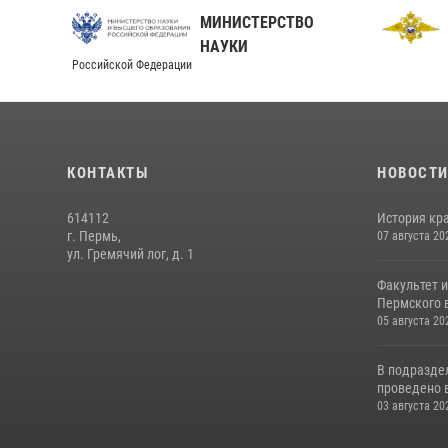
МИНИСТЕРСТВО
О
НАУКИ
Российской Федерации
КОНТАКТЫ
НОВОСТ
614112
История кра
г. Пермь,
07 августа 20
ул. Гремячий лог, д. 1
Факультет 
Пермского в
05 августа 20
В подразде
проведено 
03 августа 20