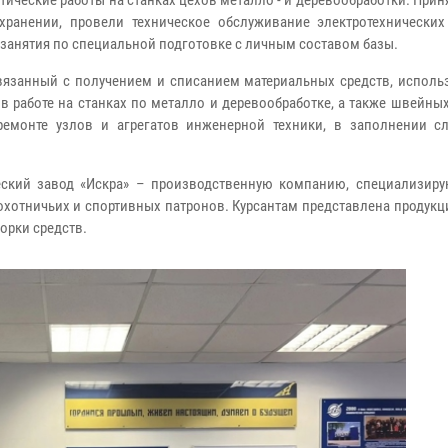
ические работы на станках цехов металло - и деревообработки. Прин
ранении, провели техническое обслуживание электротехнических
занятия по специальной подготовке с личным составом базы.
связанный с получением и списанием материальных средств, исполь
в работе на станках по металло и деревообработке, а также швейн
ремонте узлов и агрегатов инженерной техники, в заполнении с
еский завод «Искра» – производственную компанию, специализир
охотничьих и спортивных патронов. Курсантам представлена продукц
орки средств.