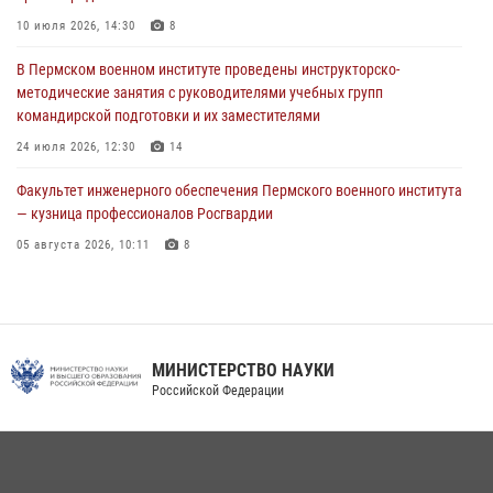
по набору абитуриентов из числа граждан, прошедших и не
10 июля 2026, 14:30
8
проходивших военную службу
В Пермском военном институте проведены инструкторско-
08 июля 2026, 09:36
2
методические занятия с руководителями учебных групп
командирской подготовки и их заместителями
Военнослужащие Пермского военного института приняли участие в
чемпионате войск национальной гвардии Российской Федерации по
24 июля 2026, 12:30
14
боксу
Факультет инженерного обеспечения Пермского военного института
07 июля 2026, 10:30
4
— кузница профессионалов Росгвардии
05 августа 2026, 10:11
8
В подразделениях военного института проведено военно-
политическое информирование на тему: «28 июля – День памяти
равноапостольного великого князя Владимира – крестителя Руси,
небесного покровителя войск национальной гвардии Российской
МИНИСТЕРСТВО НАУКИ
Федерации»
Российской Федерации
03 августа 2026, 06:00
5
История края в деталях
07 августа 2026, 10:39
6