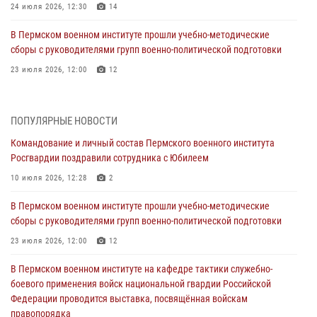
24 июля 2026, 12:30
14
В Пермском военном институте прошли учебно-методические
сборы с руководителями групп военно-политической подготовки
23 июля 2026, 12:00
12
В Пермском военном институте на кафедре тактики служебно-
боевого применения войск национальной гвардии Российской
ПОПУЛЯРНЫЕ НОВОСТИ
Федерации проводится выставка, посвящённая войскам
правопорядка
Командование и личный состав Пермского военного института
Росгвардии поздравили сотрудника с Юбилеем
10 июля 2026, 14:30
8
10 июля 2026, 12:28
2
Командование и личный состав Пермского военного института
Росгвардии поздравили сотрудника с Юбилеем
В Пермском военном институте прошли учебно-методические
сборы с руководителями групп военно-политической подготовки
10 июля 2026, 12:28
2
23 июля 2026, 12:00
12
В Пермском военном институте состоялся выпуск слушателей
курсов повышения квалификации офицерского состава
В Пермском военном институте на кафедре тактики служебно-
боевого применения войск национальной гвардии Российской
09 июля 2026, 11:30
3
Федерации проводится выставка, посвящённая войскам
правопорядка
В Пермском военном институте начала работу приемная комиссия