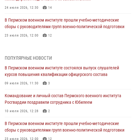
24 июля 2026, 12:30
14
В Пермском военном институте прошли учебно-методические
сборы с руководителями групп военно-политической подготовки
23 июля 2026, 12:00
12
В Пермском военном институте на кафедре тактики служебно-
боевого применения войск национальной гвардии Российской
ПОПУЛЯРНЫЕ НОВОСТИ
Федерации проводится выставка, посвящённая войскам
правопорядка
В Пермском военном институте состоялся выпуск слушателей
курсов повышения квалификации офицерского состава
10 июля 2026, 14:30
8
09 июля 2026, 11:30
3
Командование и личный состав Пермского военного института
Росгвардии поздравили сотрудника с Юбилеем
Командование и личный состав Пермского военного института
Росгвардии поздравили сотрудника с Юбилеем
10 июля 2026, 12:28
2
10 июля 2026, 12:28
2
В Пермском военном институте состоялся выпуск слушателей
курсов повышения квалификации офицерского состава
В Пермском военном институте прошли учебно-методические
сборы с руководителями групп военно-политической подготовки
09 июля 2026, 11:30
3
23 июля 2026, 12:00
12