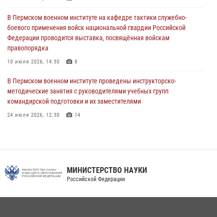
В Пермском военном институте начала работу приемная комиссия
по набору абитуриентов из числа граждан, прошедших и не
В Пермском военном институте на кафедре тактики служебно-
проходивших военную службу
боевого применения войск национальной гвардии Российской
Федерации проводится выставка, посвящённая войскам
08 июля 2026, 09:36
2
правопорядка
Военнослужащие Пермского военного института приняли участие в
10 июля 2026, 14:30
8
чемпионате войск национальной гвардии Российской Федерации по
боксу
В Пермском военном институте проведены инструкторско-
методические занятия с руководителями учебных групп
07 июля 2026, 10:30
4
командирской подготовки и их заместителями
24 июля 2026, 12:30
14
Факультет инженерного обеспечения Пермского военного института
— кузница профессионалов Росгвардии
05 августа 2026, 10:11
8
МИНИСТЕРСТВО НАУКИ
В подразделениях военного института проведено военно-
Российской Федерации
политическое информирование на тему: «28 июля – День памяти
равноапостольного великого князя Владимира – крестителя Руси,
небесного покровителя войск национальной гвардии Российской