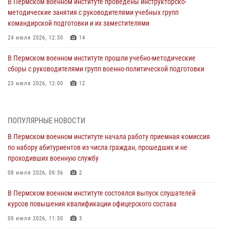
В Пермском военном институте проведены инструкторско-
методические занятия с руководителями учебных групп
командирской подготовки и их заместителями
24 июля 2026, 12:30
14
В Пермском военном институте прошли учебно-методические
сборы с руководителями групп военно-политической подготовки
23 июля 2026, 12:00
12
В Пермском военном институте на кафедре тактики служебно-
боевого применения войск национальной гвардии Российской
ПОПУЛЯРНЫЕ НОВОСТИ
Федерации проводится выставка, посвящённая войскам
правопорядка
В Пермском военном институте начала работу приемная комиссия
по набору абитуриентов из числа граждан, прошедших и не
10 июля 2026, 14:30
8
проходивших военную службу
Командование и личный состав Пермского военного института
08 июля 2026, 09:36
2
Росгвардии поздравили сотрудника с Юбилеем
В Пермском военном институте состоялся выпуск слушателей
10 июля 2026, 12:28
2
курсов повышения квалификации офицерского состава
В Пермском военном институте состоялся выпуск слушателей
09 июля 2026, 11:30
3
курсов повышения квалификации офицерского состава