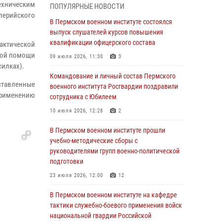
ехническим
ПОПУЛЯРНЫЕ НОВОСТИ
В Пермском военном институте прошли
лерийского
учебно-методические сборы с
В Пермском военном институте состоялся
руководителями групп военно-политической
выпуск слушателей курсов повышения
подготовки
квалификации офицерского состава
актической
23 июля 2026, 12:00
12
ской помощи
09 июля 2026, 11:30
3
силках).
В Пермском военном институте на кафедре
Командование и личный состав Пермского
тактики служебно-боевого применения войск
дставленные
военного института Росгвардии поздравили
национальной гвардии Российской
применению
сотрудника с Юбилеем
Федерации проводится выставка,
10 июля 2026, 12:28
2
посвящённая войскам правопорядка
10 июля 2026, 14:30
8
В Пермском военном институте прошли
учебно-методические сборы с
Командование и личный состав Пермского
руководителями групп военно-политической
военного института Росгвардии поздравили
подготовки
сотрудника с Юбилеем
23 июля 2026, 12:00
12
10 июля 2026, 12:28
2
В Пермском военном институте на кафедре
В Пермском военном институте состоялся
тактики служебно-боевого применения войск
выпуск слушателей курсов повышения
национальной гвардии Российской