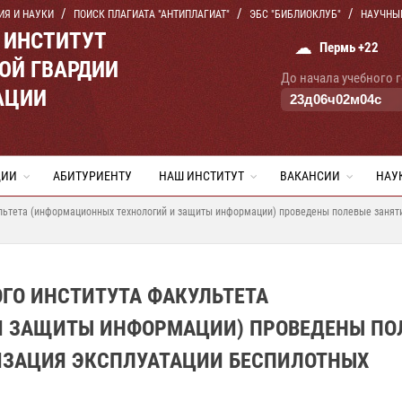
ИЯ И НАУКИ
ПОИСК ПЛАГИАТА "АНТИПЛАГИАТ"
ЭБС "БИБЛИОКЛУБ"
НАУЧНЫ
 ИНСТИТУТ
☁
Пермь +22
ОЙ ГВАРДИИ
До начала учебного 
АЦИИ
23
д
06
ч
02
м
03
с
ЦИИ
АБИТУРИЕНТУ
НАШ ИНСТИТУТ
ВАКАНСИИ
НАУ
ультета (информационных технологий и защиты информации) проведены полевые занят
ГО ИНСТИТУТА ФАКУЛЬТЕТА
И ЗАЩИТЫ ИНФОРМАЦИИ) ПРОВЕДЕНЫ ПО
ИЗАЦИЯ ЭКСПЛУАТАЦИИ БЕСПИЛОТНЫХ