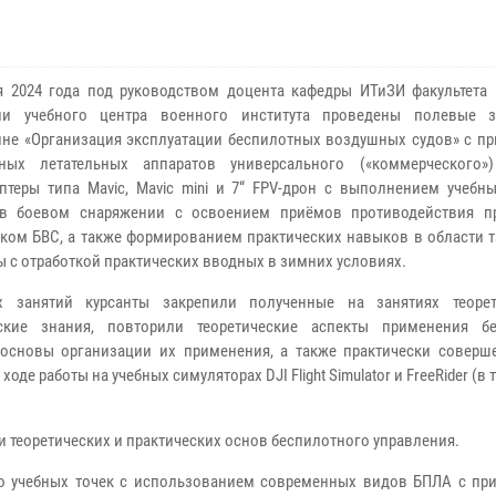
я 2024 года под руководством доцента кафедры ИТиЗИ факультета 
рии учебного центра военного института проведены полевые 
не «Организация эксплуатации беспилотных воздушных судов» с п
тных летательных аппаратов универсального («коммерческого»
птеры типа Mavic, Mavic mini и 7“ FPV-дрон с выполнением учебны
 в боевом снаряжении с освоением приёмов противодействия 
ком БВС, а также формированием практических навыков в области т
 с отработкой практических вводных в зимних условиях.
х занятий курсанты закрепили полученные на занятиях теоре
еские знания, повторили теоретические аспекты применения б
 основы организации их применения, а также практически соверш
де работы на учебных симуляторах DJI Flight Simulator и FreeRider (в 
и теоретических и практических основ беспилотного управления.
ко учебных точек с использованием современных видов БПЛА с пр