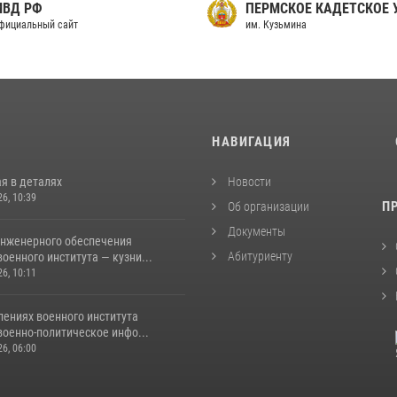
МВД РФ
ПЕРМСКОЕ КАДЕТСКОЕ
фициальный сайт
им. Кузьмина
И
НАВИГАЦИЯ
я в деталях
Новости
26, 10:39
П
Об организации
Документы
инженерного обеспечения
Абитуриенту
оенного института — кузни...
26, 10:11
лениях военного института
военно-политическое инфо...
26, 06:00