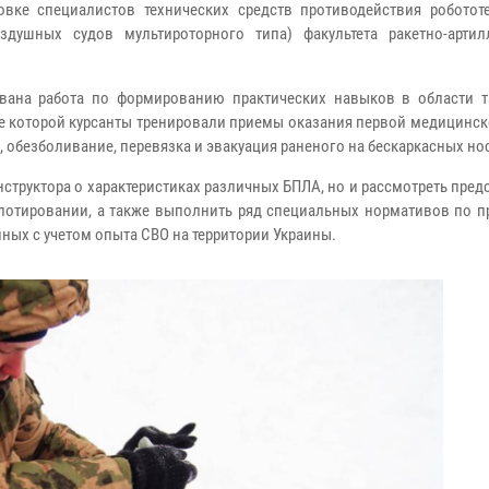
овке специалистов технических средств противодействия роботот
душных судов мультироторного типа) факультета ракетно-артил
ована работа по формированию практических навыков в области т
ате которой курсанты тренировали приемы оказания первой медицин
 обезболивание, перевязка и эвакуация раненого на бескаркасных но
нструктора о характеристиках различных БПЛА, но и рассмотреть пре
илотировании, а также выполнить ряд специальных нормативов по 
ных с учетом опыта СВО на территории Украины.