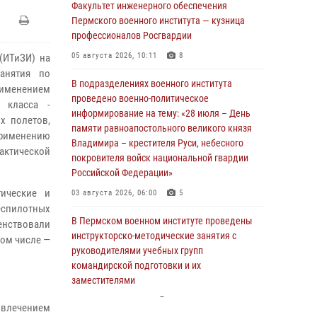
Факультет инженерного обеспечения
Пермского военного института — кузница
профессионалов Росгвардии
05 августа 2026, 10:11
8
(ИТиЗИ) на
занятия по
В подразделениях военного института
рименением
проведено военно-политическое
) класса -
информирование на тему: «28 июля – День
х полетов,
памяти равноапостольного великого князя
применению
Владимира – крестителя Руси, небесного
актической
покровителя войск национальной гвардии
Российской Федерации»
тические и
03 августа 2026, 06:00
5
еспилотных
В Пермском военном институте проведены
енствовали
инструкторско-методические занятия с
том числе —
руководителями учебных групп
командирской подготовки и их
заместителями
24 июля 2026, 12:30
14
ивлечением