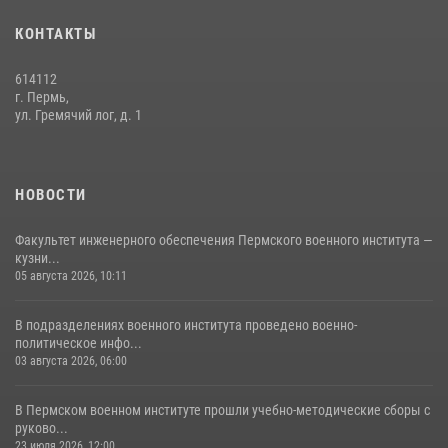
— кузница профессионалов Росгвардии
КОНТАКТЫ
05 августа 2026, 10:11
8
614112
В подразделениях военного института проведено военно-
г. Пермь,
политическое информирование на тему: «28 июля – День памяти
ул. Гремячий лог, д. 1
равноапостольного великого князя Владимира – крестителя Руси,
небесного покровителя войск национальной гвардии Российской
Федерации»
НОВОСТИ
03 августа 2026, 06:00
5
Факультет инженерного обеспечения Пермского военного института —
кузни...
05 августа 2026, 10:11
В подразделениях военного института проведено военно-
политическое инфо...
03 августа 2026, 06:00
В Пермском военном институте прошли учебно-методические сборы с
руково...
23 июля 2026, 12:00