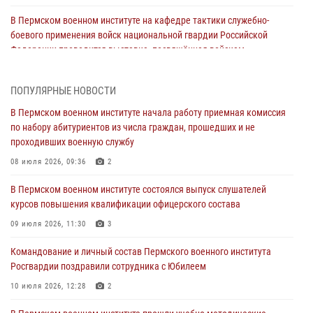
В Пермском военном институте на кафедре тактики служебно-
боевого применения войск национальной гвардии Российской
Федерации проводится выставка, посвящённая войскам
правопорядка
10 июля 2026, 14:30
8
ПОПУЛЯРНЫЕ НОВОСТИ
Командование и личный состав Пермского военного института
В Пермском военном институте начала работу приемная комиссия
Росгвардии поздравили сотрудника с Юбилеем
по набору абитуриентов из числа граждан, прошедших и не
проходивших военную службу
10 июля 2026, 12:28
2
08 июля 2026, 09:36
2
В Пермском военном институте состоялся выпуск слушателей
курсов повышения квалификации офицерского состава
В Пермском военном институте состоялся выпуск слушателей
курсов повышения квалификации офицерского состава
09 июля 2026, 11:30
3
09 июля 2026, 11:30
3
В Пермском военном институте начала работу приемная комиссия
по набору абитуриентов из числа граждан, прошедших и не
Командование и личный состав Пермского военного института
проходивших военную службу
Росгвардии поздравили сотрудника с Юбилеем
08 июля 2026, 09:36
2
10 июля 2026, 12:28
2