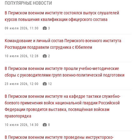
ПОПУЛЯРНЫЕ НОВОСТИ
Федерации проводится выставка, посвящённая войскам
правопорядка
В Пермском военном институте состоялся выпуск слушателей
курсов повышения квалификации офицерского состава
10 июля 2026, 14:30
8
09 июля 2026, 11:30
3
Командование и личный состав Пермского военного института
Росгвардии поздравили сотрудника с Юбилеем
Командование и личный состав Пермского военного института
Росгвардии поздравили сотрудника с Юбилеем
10 июля 2026, 12:28
2
10 июля 2026, 12:28
2
В Пермском военном институте состоялся выпуск слушателей
курсов повышения квалификации офицерского состава
В Пермском военном институте прошли учебно-методические
сборы с руководителями групп военно-политической подготовки
09 июля 2026, 11:30
3
23 июля 2026, 12:00
12
В Пермском военном институте начала работу приемная комиссия
по набору абитуриентов из числа граждан, прошедших и не
В Пермском военном институте на кафедре тактики служебно-
проходивших военную службу
боевого применения войск национальной гвардии Российской
Федерации проводится выставка, посвящённая войскам
08 июля 2026, 09:36
2
правопорядка
Военнослужащие Пермского военного института приняли участие в
10 июля 2026, 14:30
8
чемпионате войск национальной гвардии Российской Федерации по
боксу
В Пермском военном институте проведены инструкторско-