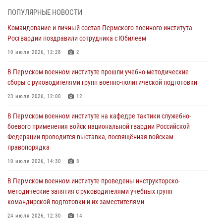
боевого применения войск национальной гвардии Российской
ПОПУЛЯРНЫЕ НОВОСТИ
Федерации проводится выставка, посвящённая войскам
правопорядка
Командование и личный состав Пермского военного института
Росгвардии поздравили сотрудника с Юбилеем
10 июля 2026, 14:30
8
10 июля 2026, 12:28
2
Командование и личный состав Пермского военного института
Росгвардии поздравили сотрудника с Юбилеем
В Пермском военном институте прошли учебно-методические
сборы с руководителями групп военно-политической подготовки
10 июля 2026, 12:28
2
23 июля 2026, 12:00
12
В Пермском военном институте состоялся выпуск слушателей
курсов повышения квалификации офицерского состава
В Пермском военном институте на кафедре тактики служебно-
боевого применения войск национальной гвардии Российской
09 июля 2026, 11:30
3
Федерации проводится выставка, посвящённая войскам
правопорядка
В Пермском военном институте начала работу приемная комиссия
по набору абитуриентов из числа граждан, прошедших и не
10 июля 2026, 14:30
8
проходивших военную службу
В Пермском военном институте проведены инструкторско-
08 июля 2026, 09:36
2
методические занятия с руководителями учебных групп
командирской подготовки и их заместителями
Военнослужащие Пермского военного института приняли участие в
чемпионате войск национальной гвардии Российской Федерации по
24 июля 2026, 12:30
14